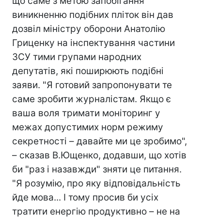
що саме з метою запобігання
виникненню подібних пліток він дав
дозвіл міністру оборони Анатолію
Гриценку на інспектування частини
ЗСУ тими групами народних
депутатів, які поширюють подібні
заяви. "Я готовий запропонувати те
саме зробити журналістам. Якщо є
ваша воля тримати моніторинг у
межах допустимих норм режиму
секретності – давайте ми це зробимо",
– сказав В.Ющенко, додавши, що хотів
би "раз і назавжди" зняти це питання.
"Я розумію, про яку відповідальність
йде мова... І тому просив би усіх
тратити енергію продуктивно – не на