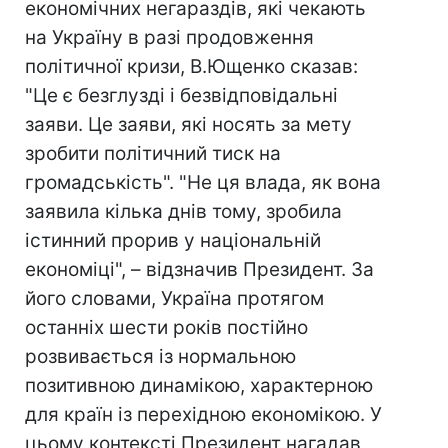
економічних негараздів, які чекають
на Україну в разі продовження
політичної кризи, В.Ющенко сказав:
"Це є безглузді і безвідповідальні
заяви. Це заяви, які носять за мету
зробити політичний тиск на
громадськість". "Не ця влада, як вона
заявила кілька днів тому, зробила
істинний прорив у національній
економіці", – відзначив Президент. За
його словами, Україна протягом
останніх шести років постійно
розвивається із нормальною
позитивною динамікою, характерною
для країн із перехідною економікою. У
цьому контексті Президент нагадав,