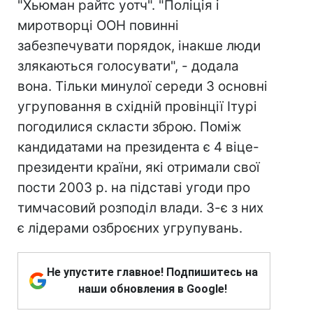
"Хьюман райтс уотч". "Поліція і
миротворці ООН повинні
забезпечувати порядок, інакше люди
злякаються голосувати", - додала
вона. Тільки минулої середи 3 основні
угруповання в східній провінції Ітурі
погодилися скласти зброю. Поміж
кандидатами на президента є 4 віце-
президенти країни, які отримали свої
пости 2003 р. на підставі угоди про
тимчасовий розподіл влади. 3-є з них
є лідерами озброєних угрупувань.
Не упустите главное! Подпишитесь на
наши обновления в Google!