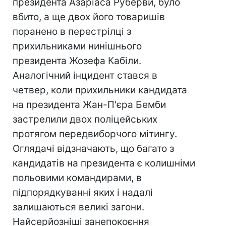
президента Азаріаса Руберви, було
вбито, а ще двох його товаришів
поранено в перестрілці з
прихильниками нинішнього
президента Жозефа Кабіли.
Аналогічний інцидент стався в
четвер, коли прихильники кандидата
на президента Жан-П'єра Бемби
застрелили двох поліцейських
протягом передвиборчого мітингу.
Оглядачі відзначають, що багато з
кандидатів на президента є колишніми
польовими командирами, в
підпорядкуванні яких і надалі
залишаються великі загони.
Найсерйозніші занепокоєння