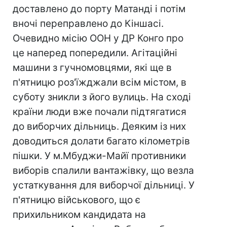
доставлено до порту Матанді і потім
вночі переправлено до Кіншасі.
Очевидно місію ООН у ДР Конго про
це наперед попередили. Агітаційні
машини з гучномовцями, які ще в
п'ятницю роз'їжджали всім містом, в
суботу зникли з його вулиць. На сході
країни люди вже почали підтягатися
до виборчих дільниць. Деяким із них
доводиться долати багато кілометрів
пішки. У м.Мбуджи-Майї противники
виборів спалили вантажівку, що везла
устаткування для виборчої дільниці. У
п'ятницю військового, що є
прихильником кандидата на