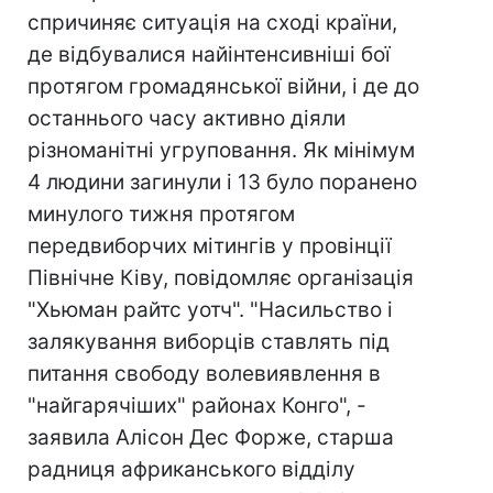
спричиняє ситуація на сході країни,
де відбувалися найінтенсивніші бої
протягом громадянської війни, і де до
останнього часу активно діяли
різноманітні угруповання. Як мінімум
4 людини загинули і 13 було поранено
минулого тижня протягом
передвиборчих мітингів у провінції
Північне Ківу, повідомляє організація
"Хьюман райтс уотч". "Насильство і
залякування виборців ставлять під
питання свободу волевиявлення в
"найгарячіших" районах Конго", -
заявила Алісон Дес Форже, старша
радниця африканського відділу