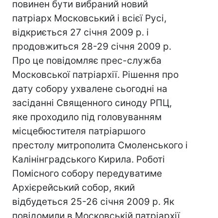
повинен бути вибраний новий
патріарх Московський і всієї Русі,
відкриється 27 січня 2009 р. і
продовжиться 28-29 січня 2009 р.
Про це повідомляє прес-служба
Московської патріархії. Рішення про
дату собору ухвалене сьогодні на
засіданні Священного синоду РПЦ,
яке проходило під головуванням
місцебюстителя патріаршого
престолу митрополита Смоленського і
Калінінградського Кирила. Роботі
Помісного собору передуватиме
Архієрейський собор, який
відбудеться 25-26 січня 2009 р. Як
повідомили в Московській патріархії,