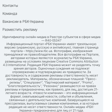
Контакты
Команда
Вакансии в РБК-Украина
Разместить рекламу
Идентификатор онлайн-медиа в Реестре субъектов в сфере медиа
— R40-05347
Информационный портал «РБК-Украина» имеет трехязычную
версию (украинскую, русскую и английскую), главная страница
портала –
https://www.rbc.ua
. Фотографии, изображения
принадлежат их правообладателям. Все фотографии на Портале,
авторами которых являются журналисты РБК-Украина,
размещены на условиях лицензии Creative Commons Attribution
4.0 International. Редакция РБК-Украина может не разделять точку
зрения авторов. Оценочные суждения не подлежат
опровержению и подтверждению их правдивости. За
достоверность и содержание рекламы ответственность несет
рекламодатель. Материалы, обозначенные плашкой: "Пресс-
релизы", "Спецпроект", "Партнерский материал", "Promo",
"Благотворительность", "Резонанс" размещаются на правах
рекламы и предназначены, как правило, для лиц, достигших 21-
летнего возраста. «Новости компании» – это информационный
формат, охватывающий новости, события и объявления,
связанные с деятельностью компаний, базирующиеся на
прессрелизах, выпускаемых самими компаниями, и за которые
редакция не несет ответственности. Онлайн-медиа «РБК-
Украина» предназначено для лиц от 21 года.