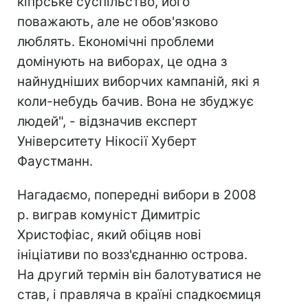
кіпрське суспільство, його
поважають, але не обов'язково
люблять. Економічні проблеми
домінують на виборах, це одна з
найнудніших виборчих кампаній, які я
коли-небудь бачив. Вона не збуджує
людей", - відзначив експерт
Університету Нікосії Хуберт
Фаустманн.
Нагадаємо, попередні вибори в 2008
р. виграв комуніст Димитріс
Христофіас, який обіцяв нові
ініціативи по возз'єднанню острова.
На другий термін він балотуватися не
став, і правляча в країні спадкоємиця