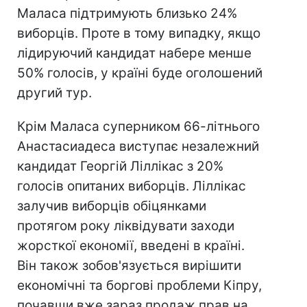
Маласа підтримують близько 24%
виборців. Проте в тому випадку, якщо
лідируючий кандидат набере менше
50% голосів, у країні буде оголошений
другий тур.
Крім Маласа суперником 66-літнього
Анастасиадеса виступає незалежний
кандидат Георгій Ліллікас з 20%
голосів опитаних виборців. Ліллікас
залучив виборців обіцянками
протягом року ліквідувати заходи
жорсткої економії, введені в країні.
Він також зобов'язується вирішити
економічні та боргові проблеми Кіпру,
почавши вже зараз продаж прав на