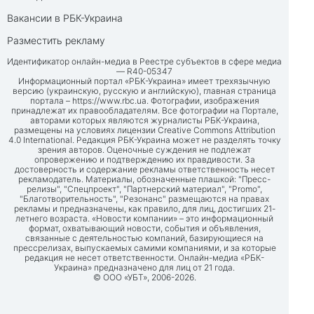
Вакансии в РБК-Украина
Разместить рекламу
Идентификатор онлайн-медиа в Реестре субъектов в сфере медиа
— R40-05347
Информационный портал «РБК-Украина» имеет трехязычную
версию (украинскую, русскую и английскую), главная страница
портала –
https://www.rbc.ua
. Фотографии, изображения
принадлежат их правообладателям. Все фотографии на Портале,
авторами которых являются журналисты РБК-Украина,
размещены на условиях лицензии Creative Commons Attribution
4.0 International. Редакция РБК-Украина может не разделять точку
зрения авторов. Оценочные суждения не подлежат
опровержению и подтверждению их правдивости. За
достоверность и содержание рекламы ответственность несет
рекламодатель. Материалы, обозначенные плашкой: "Пресс-
релизы", "Спецпроект", "Партнерский материал", "Promo",
"Благотворительность", "Резонанс" размещаются на правах
рекламы и предназначены, как правило, для лиц, достигших 21-
летнего возраста. «Новости компании» – это информационный
формат, охватывающий новости, события и объявления,
связанные с деятельностью компаний, базирующиеся на
прессрелизах, выпускаемых самими компаниями, и за которые
редакция не несет ответственности. Онлайн-медиа «РБК-
Украина» предназначено для лиц от 21 года.
© ООО «УБТ», 2006-2026.