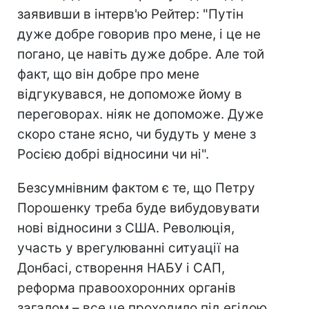
заявивши в інтерв'ю Рейтер: "Путін
дуже добре говорив про мене, і це не
погано, це навіть дуже добре. Але той
факт, що він добре про мене
відгукувався, не допоможе йому в
переговорах. ніяк не допоможе. Дуже
скоро стане ясно, чи будуть у мене з
Росією добрі відносини чи ні".
Безсумнівним фактом є те, що Петру
Порошенку треба буде вибудовувати
нові відносини з США. Революція,
участь у врегулюванні ситуації на
Донбасі, створення НАБУ і САП,
реформа правоохоронних органів
загалом – все це проходило під егідою