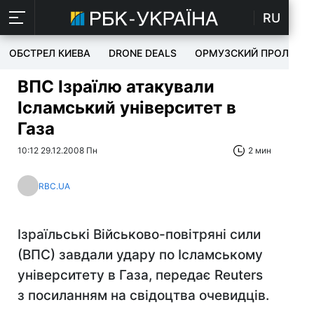
RU
ОБСТРЕЛ КИЕВА
DRONE DEALS
ОРМУЗСКИЙ ПРОЛИВ
ВПС Ізраїлю атакували
Ісламський університет в
Газа
10:12 29.12.2008 Пн
2 мин
RBC.UA
Ізраїльські Військово-повітряні сили
(ВПС) завдали удару по Ісламському
університету в Газа, передає Reuters
з посиланням на свідоцтва очевидців.