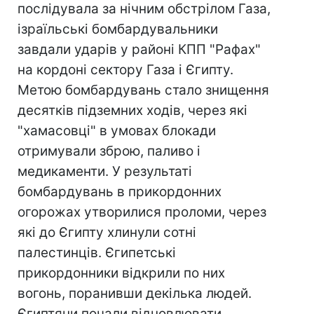
послідувала за нічним обстрілом Газа,
ізраїльські бомбардувальники
завдали ударів у районі КПП "Рафах"
на кордоні сектору Газа і Єгипту.
Метою бомбардувань стало знищення
десятків підземних ходів, через які
"хамасовці" в умовах блокади
отримували зброю, паливо і
медикаменти. У результаті
бомбардувань в прикордонних
огорожах утворилися проломи, через
які до Єгипту хлинули сотні
палестинців. Єгипетські
прикордонники відкрили по них
вогонь, поранивши декілька людей.
Єгиптяни почали відновлювати