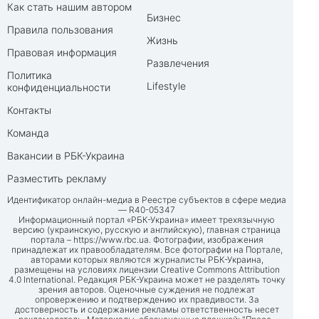
Как стать нашим автором
Бизнес
Правила пользования
Жизнь
Правовая информация
Развлечения
Политика
Lifestyle
конфиденциальности
Контакты
Команда
Вакансии в РБК-Украина
Разместить рекламу
Идентификатор онлайн-медиа в Реестре субъектов в сфере медиа
— R40-05347
Информационный портал «РБК-Украина» имеет трехязычную
версию (украинскую, русскую и английскую), главная страница
портала –
https://www.rbc.ua
. Фотографии, изображения
принадлежат их правообладателям. Все фотографии на Портале,
авторами которых являются журналисты РБК-Украина,
размещены на условиях лицензии Creative Commons Attribution
4.0 International. Редакция РБК-Украина может не разделять точку
зрения авторов. Оценочные суждения не подлежат
опровержению и подтверждению их правдивости. За
достоверность и содержание рекламы ответственность несет