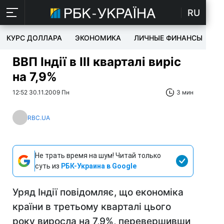
RU
КУРС ДОЛЛАРА
ЭКОНОМИКА
ЛИЧНЫЕ ФИНАНСЫ
T
ВВП Індії в ІІІ кварталі виріс
на 7,9%
12:52 30.11.2009 Пн
3 мин
RBC.UA
Не трать время на шум! Читай только
суть из
РБК-Украина в Google
Уряд Індії повідомляє, що економіка
країни в третьому кварталі цього
року виросла на 7,9%, перевершивши