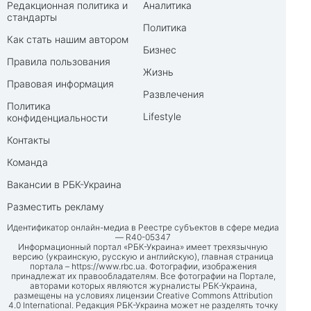
Редакционная политика и
Аналитика
стандарты
Политика
Как стать нашим автором
Бизнес
Правила пользования
Жизнь
Правовая информация
Развлечения
Политика
Lifestyle
конфиденциальности
Контакты
Команда
Вакансии в РБК-Украина
Разместить рекламу
Идентификатор онлайн-медиа в Реестре субъектов в сфере медиа
— R40-05347
Информационный портал «РБК-Украина» имеет трехязычную
версию (украинскую, русскую и английскую), главная страница
портала –
https://www.rbc.ua
. Фотографии, изображения
принадлежат их правообладателям. Все фотографии на Портале,
авторами которых являются журналисты РБК-Украина,
размещены на условиях лицензии Creative Commons Attribution
4.0 International. Редакция РБК-Украина может не разделять точку