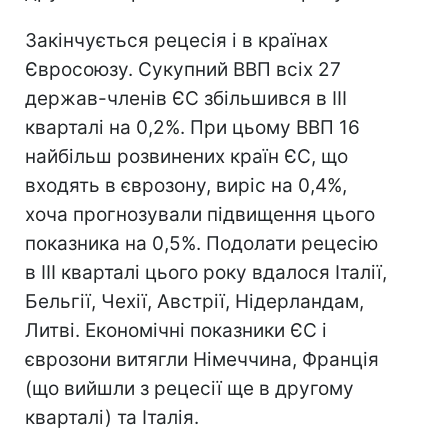
Закінчується рецесія і в країнах
Євросоюзу. Сукупний ВВП всіх 27
держав-членів ЄС збільшився в III
кварталі на 0,2%. При цьому ВВП 16
найбільш розвинених країн ЄС, що
входять в єврозону, виріс на 0,4%,
хоча прогнозували підвищення цього
показника на 0,5%. Подолати рецесію
в III кварталі цього року вдалося Італії,
Бельгії, Чехії, Австрії, Нідерландам,
Литві. Економічні показники ЄС і
єврозони витягли Німеччина, Франція
(що вийшли з рецесії ще в другому
кварталі) та Італія.