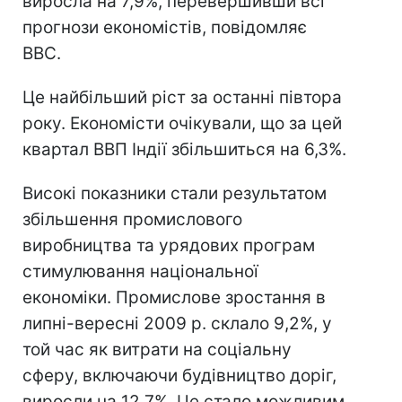
виросла на 7,9%, перевершивши всі
прогнози економістів, повідомляє
ВВС.
Це найбільший ріст за останні півтора
року. Економісти очікували, що за цей
квартал ВВП Індії збільшиться на 6,3%.
Високі показники стали результатом
збільшення промислового
виробництва та урядових програм
стимулювання національної
економіки. Промислове зростання в
липні-вересні 2009 р. склало 9,2%, у
той час як витрати на соціальну
сферу, включаючи будівництво доріг,
виросли на 12,7%. Це стало можливим