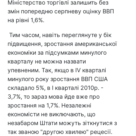
Міністерство торгівлі залишить без
змін попередню серпневу оцінку ВВП
на рівні 1,6%.
Тим часом, навіть переглянуте у бік
підвищення, зростання американської
економіки за підсумками минулого
кварталу не можна назвати
упевненим. Так, якщо в IV кварталі
минулого року зростання ВВП США
складало 5%, в I кварталі 2010р. -
3,7%, то зараз мова йде вже про
зростання на 1,7%. Незалежні
економісти не виключають, що
незабаром Штати можуть зіткнутися з
так званою "другою хвилею" рецесії.