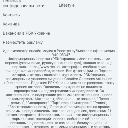
Политика
Lifestyle
конфиденциальности
Контакты
Команда
Вакансии в РБК-Украина
Разместить рекламу
Идентификатор онлайн-медиа в Реестре субъектов в сфере медиа
— R40-05347
Информационный портал «РБК-Украина» имеет трехязычную
версию (украинскую, русскую и английскую), главная страница
портала –
https://www.rbc.ua
. Фотографии, изображения
принадлежат их правообладателям. Все фотографии на Портале,
авторами которых являются журналисты РБК-Украина,
размещены на условиях лицензии Creative Commons Attribution
4.0 International. Редакция РБК-Украина может не разделять точку
зрения авторов. Оценочные суждения не подлежат
опровержению и подтверждению их правдивости. За
достоверность и содержание рекламы ответственность несет
рекламодатель. Материалы, обозначенные плашкой: "Пресс-
релизы", "Спецпроект", "Партнерский материал", "Promo",
"Благотворительность", "Резонанс" размещаются на правах
рекламы и предназначены, как правило, для лиц, достигших 21-
летнего возраста. «Новости компании» – это информационный
формат, охватывающий новости, события и объявления,
связанные с деятельностью компаний, базирующиеся на
прессрелизах, выпускаемых самими компаниями, и за которые