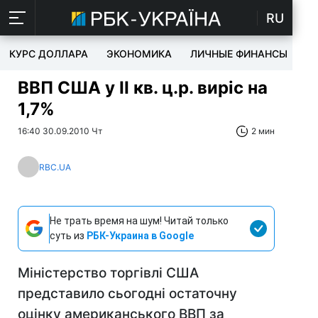
RU
КУРС ДОЛЛАРА
ЭКОНОМИКА
ЛИЧНЫЕ ФИНАНСЫ
T
ВВП США у II кв. ц.р. виріс на
1,7%
16:40 30.09.2010 Чт
2 мин
RBC.UA
Не трать время на шум! Читай только
суть из
РБК-Украина в Google
Міністерство торгівлі США
представило сьогодні остаточну
оцінку американського ВВП за