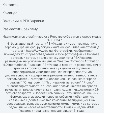
Контакты
Команда
Вакансии в РБК-Украина
Разместить рекламу
Идентификатор онлайн-медиа в Реестре субъектов в сфере медиа
— R40-05347
Информационный портал «РБК-Украина» имеет трехязычную
версию (украинскую, русскую и английскую), главная страница
портала –
https://www.rbc.ua
. Фотографии, изображения
принадлежат их правообладателям. Все фотографии на Портале,
авторами которых являются журналисты РБК-Украина,
размещены на условиях лицензии Creative Commons Attribution
4.0 International. Редакция РБК-Украина может не разделять точку
зрения авторов. Оценочные суждения не подлежат
опровержению и подтверждению их правдивости. За
достоверность и содержание рекламы ответственность несет
рекламодатель. Материалы, обозначенные плашкой: "Пресс-
релизы", "Спецпроект", "Партнерский материал", "Promo",
"Благотворительность", "Резонанс" размещаются на правах
рекламы и предназначены, как правило, для лиц, достигших 21-
летнего возраста. «Новости компании» – это информационный
формат, охватывающий новости, события и объявления,
связанные с деятельностью компаний, базирующиеся на
прессрелизах, выпускаемых самими компаниями, и за которые
редакция не несет ответственности. Онлайн-медиа «РБК-
Украина» предназначено для лиц от 21 года.