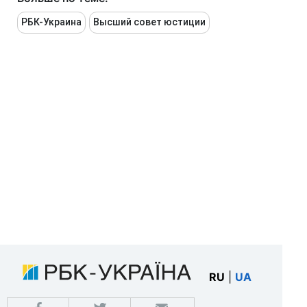
РБК-Украина
Высший совет юстиции
RU
|
UA