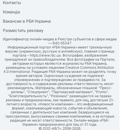
Контакты
Команда
Вакансии в РБК-Украина
Разместить рекламу
Идентификатор онлайн-медиа в Реестре субъектов в сфере медиа
— R40-05347
Информационный портал «РБК-Украина» имеет трехязычную
версию (украинскую, русскую и английскую), главная страница
портала –
https://www.rbc.ua
. Фотографии, изображения
принадлежат их правообладателям. Все фотографии на Портале,
авторами которых являются журналисты РБК-Украина,
размещены на условиях лицензии Creative Commons Attribution
4.0 International. Редакция РБК-Украина может не разделять точку
зрения авторов. Оценочные суждения не подлежат
опровержению и подтверждению их правдивости. За
достоверность и содержание рекламы ответственность несет
рекламодатель. Материалы, обозначенные плашкой: "Пресс-
релизы", "Спецпроект", "Партнерский материал", "Promo",
"Благотворительность", "Резонанс" размещаются на правах
рекламы и предназначены, как правило, для лиц, достигших 21-
летнего возраста. «Новости компании» – это информационный
формат, охватывающий новости, события и объявления,
связанные с деятельностью компаний, базирующиеся на
прессрелизах, выпускаемых самими компаниями, и за которые
редакция не несет ответственности. Онлайн-медиа «РБК-
Украина» предназначено для лиц от 21 года.
© ООО «УБТ», 2006-2026.