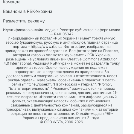
Команда
Вакансии в РБК-Украина
Разместить рекламу
Идентификатор онлайн-медиа в Реестре субъектов в сфере медиа
— R40-05347
Информационный портал «РБК-Украина» имеет трехязычную
версию (украинскую, русскую и английскую), главная страница
портала –
https://www.rbc.ua
. Фотографии, изображения
принадлежат их правообладателям. Все фотографии на Портале,
авторами которых являются журналисты РБК-Украина,
размещены на условиях лицензии Creative Commons Attribution
4.0 International. Редакция РБК-Украина может не разделять точку
зрения авторов. Оценочные суждения не подлежат
опровержению и подтверждению их правдивости. За
достоверность и содержание рекламы ответственность несет
рекламодатель. Материалы, обозначенные плашкой: "Пресс-
релизы", "Спецпроект", "Партнерский материал", "Promo",
"Благотворительность", "Резонанс" размещаются на правах
рекламы и предназначены, как правило, для лиц, достигших 21-
летнего возраста. «Новости компании» – это информационный
формат, охватывающий новости, события и объявления,
связанные с деятельностью компаний, базирующиеся на
прессрелизах, выпускаемых самими компаниями, и за которые
редакция не несет ответственности. Онлайн-медиа «РБК-
Украина» предназначено для лиц от 21 года.
© ООО «УБТ», 2006-2026.