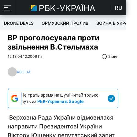
RU
DRONE DEALS
ОРМУЗСКИЙ ПРОЛИВ
ВОЙНА В УКРАИНЕ
ВР проголосувала проти
звільнення В.Стельмаха
12:18 04.12.2009 Пт
2 мин
RBC.UA
Не трать время на шум! Читай только
суть из
РБК-Украина в Google
Верховна Рада України відмовилася
направити Президентові України
Віктору Ющенку депутатський запит