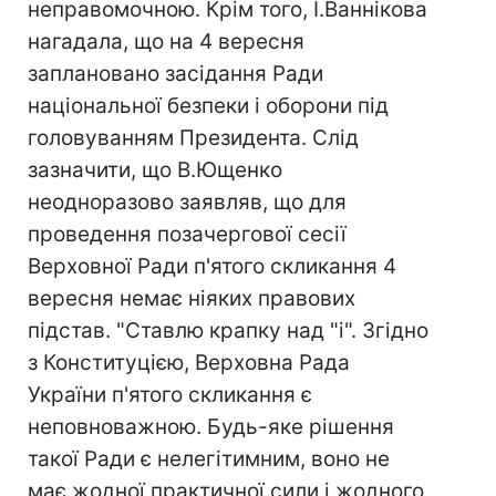
неправомочною. Крім того, І.Ваннікова
нагадала, що на 4 вересня
заплановано засідання Ради
національної безпеки і оборони під
головуванням Президента. Слід
зазначити, що В.Ющенко
неодноразово заявляв, що для
проведення позачергової сесії
Верховної Ради п'ятого скликання 4
вересня немає ніяких правових
підстав. "Ставлю крапку над "і". Згідно
з Конституцією, Верховна Рада
України п'ятого скликання є
неповноважною. Будь-яке рішення
такої Ради є нелегітимним, воно не
має жодної практичної сили і жодного