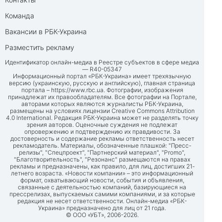
Команда
Вакансии в РБК-Украина
Разместить рекламу
Идентификатор онлайн-медиа в Реестре субъектов в сфере медиа
— R40-05347
Информационный портал «РБК-Украина» имеет трехязычную
версию (украинскую, русскую и английскую), главная страница
портала –
https://www.rbc.ua
. Фотографии, изображения
принадлежат их правообладателям. Все фотографии на Портале,
авторами которых являются журналисты РБК-Украина,
размещены на условиях лицензии Creative Commons Attribution
4.0 International. Редакция РБК-Украина может не разделять точку
зрения авторов. Оценочные суждения не подлежат
опровержению и подтверждению их правдивости. За
достоверность и содержание рекламы ответственность несет
рекламодатель. Материалы, обозначенные плашкой: "Пресс-
релизы", "Спецпроект", "Партнерский материал", "Promo",
"Благотворительность", "Резонанс" размещаются на правах
рекламы и предназначены, как правило, для лиц, достигших 21-
летнего возраста. «Новости компании» – это информационный
формат, охватывающий новости, события и объявления,
связанные с деятельностью компаний, базирующиеся на
прессрелизах, выпускаемых самими компаниями, и за которые
редакция не несет ответственности. Онлайн-медиа «РБК-
Украина» предназначено для лиц от 21 года.
© ООО «УБТ», 2006-2026.