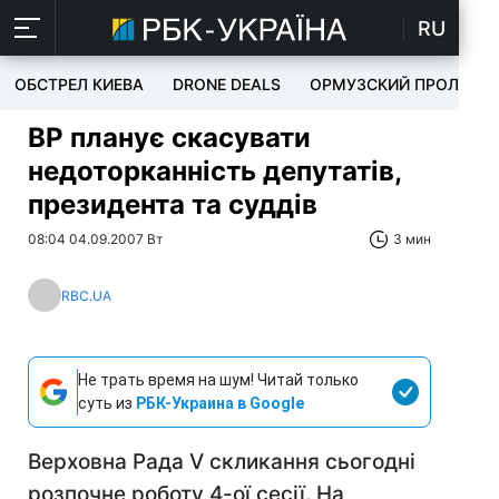
RU
ОБСТРЕЛ КИЕВА
DRONE DEALS
ОРМУЗСКИЙ ПРОЛИВ
ВР планує скасувати
недоторканність депутатів,
президента та суддів
08:04 04.09.2007 Вт
3 мин
RBC.UA
Не трать время на шум! Читай только
суть из
РБК-Украина в Google
Верховна Рада V скликання сьогодні
розпочне роботу 4-ої сесії. На