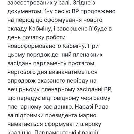
зареєстрованих у залі. Згідно з
документом, 1-у сесію ВР продовжено
на період до сформування нового
складу Кабміну, і завершено її буде в
день початку роботи
новосформованого Кабміну. При
цьому порядок денний пленарних
засідань парламенту протягом
чергового дня визначатиметься
впродовж вказаного періоду на
вечірньому пленарному засіданні ВР,
що передує відповідному черговому
пленарному засіданню. Наразі Рада
за підтримки президента марно
намагається сформувати широку
коаліцію. Парламентські фракції