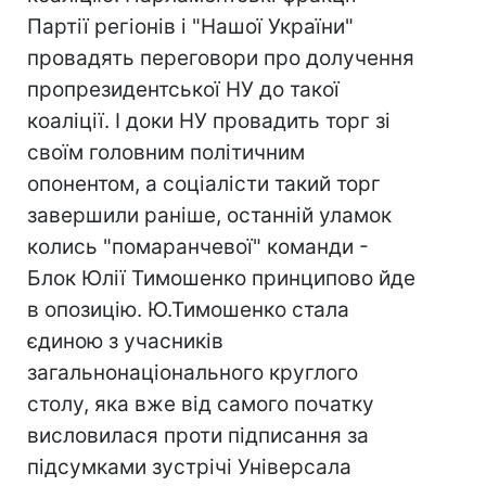
Партії регіонів і "Нашої України"
провадять переговори про долучення
пропрезидентської НУ до такої
коаліції. І доки НУ провадить торг зі
своїм головним політичним
опонентом, а соціалісти такий торг
завершили раніше, останній уламок
колись "помаранчевої" команди -
Блок Юлії Тимошенко принципово йде
в опозицію. Ю.Тимошенко стала
єдиною з учасників
загальнонаціонального круглого
столу, яка вже від самого початку
висловилася проти підписання за
підсумками зустрічі Універсала