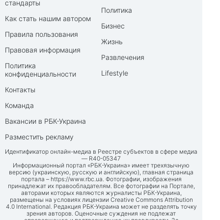
стандарты
Политика
Как стать нашим автором
Бизнес
Правила пользования
Жизнь
Правовая информация
Развлечения
Политика
Lifestyle
конфиденциальности
Контакты
Команда
Вакансии в РБК-Украина
Разместить рекламу
Идентификатор онлайн-медиа в Реестре субъектов в сфере медиа
— R40-05347
Информационный портал «РБК-Украина» имеет трехязычную
версию (украинскую, русскую и английскую), главная страница
портала –
https://www.rbc.ua
. Фотографии, изображения
принадлежат их правообладателям. Все фотографии на Портале,
авторами которых являются журналисты РБК-Украина,
размещены на условиях лицензии Creative Commons Attribution
4.0 International. Редакция РБК-Украина может не разделять точку
зрения авторов. Оценочные суждения не подлежат