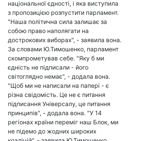
національної єдності, і яка виступила
з пропозицією розпустити парламент.
"Наша політична сила залишає за
собою право наполягати на
дострокових виборах", - заявила вона.
За словами Ю.Тимошенко, парламент
скомпрометував себе. "Яку б ми
єдність не підписали - його
світоглядно немає", - додала вона.
"Щоб ми не написали на папері - є
різна свідомість. Це не є питання
підписання Універсалу, це питання
принципів", - додала вона. "У 14
регіонах країни переміг наш Блок, ми
не підемо до жодних широких
коаліцій", - заявила Ю.Тимошенко.