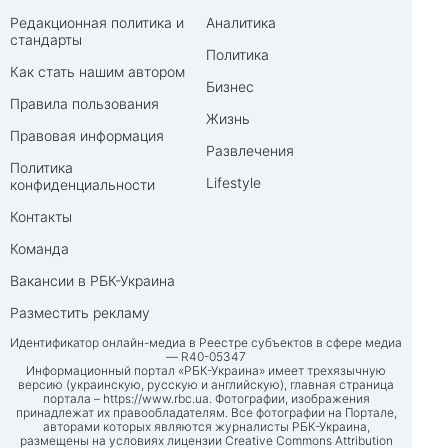
Редакционная политика и
Аналитика
стандарты
Политика
Как стать нашим автором
Бизнес
Правила пользования
Жизнь
Правовая информация
Развлечения
Политика
Lifestyle
конфиденциальности
Контакты
Команда
Вакансии в РБК-Украина
Разместить рекламу
Идентификатор онлайн-медиа в Реестре субъектов в сфере медиа
— R40-05347
Информационный портал «РБК-Украина» имеет трехязычную
версию (украинскую, русскую и английскую), главная страница
портала –
https://www.rbc.ua
. Фотографии, изображения
принадлежат их правообладателям. Все фотографии на Портале,
авторами которых являются журналисты РБК-Украина,
размещены на условиях лицензии Creative Commons Attribution