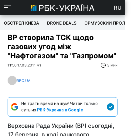
RU
ОБСТРЕЛ КИЕВА
DRONE DEALS
ОРМУЗСКИЙ ПРОЛИВ
ВР створила ТСК щодо
газових угод між
"Нафтогазом" та "Газпромом"
11:56 17.03.2011 Чт
3 мин
RBC.UA
Не трать время на шум! Читай только
суть из
РБК-Украина в Google
Верховна Рада України (ВР) сьогодні,
17 березня, в ході ранкового