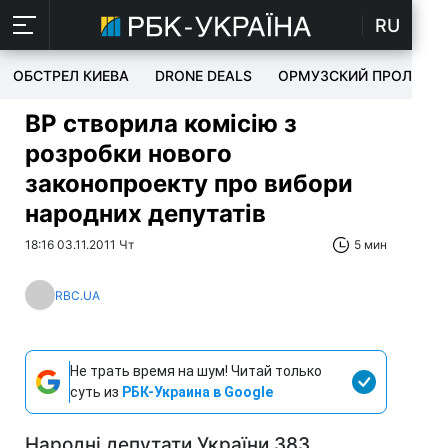
RU
ОБСТРЕЛ КИЕВА
DRONE DEALS
ОРМУЗСКИЙ ПРОЛИВ
ВР створила комісію з
розробки нового
законопроекту про вибори
народних депутатів
18:16 03.11.2011 Чт
5 мин
RBC.UA
Не трать время на шум! Читай только
суть из
РБК-Украина в Google
Народні депутати України 383