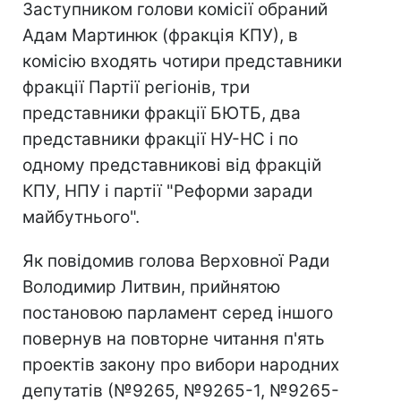
Заступником голови комісії обраний
Адам Мартинюк (фракція КПУ), в
комісію входять чотири представники
фракції Партії регіонів, три
представники фракції БЮТБ, два
представники фракції НУ-НС і по
одному представникові від фракцій
КПУ, НПУ і партії "Реформи заради
майбутнього".
Як повідомив голова Верховної Ради
Володимир Литвин, прийнятою
постановою парламент серед іншого
повернув на повторне читання п'ять
проектів закону про вибори народних
депутатів (№9265, №9265-1, №9265-