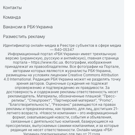
Контакты
Команда
Вакансии в РБК-Украина
Разместить рекламу
Идентификатор онлайн-медиа в Реестре субъектов в сфере медиа
— R40-05347
Информационный портал «РБК-Украина» имеет трехязычную
версию (украинскую, русскую и английскую), главная страница
портала –
https://www.rbc.ua
. Фотографии, изображения
принадлежат их правообладателям. Все фотографии на Портале,
авторами которых являются журналисты РБК-Украина,
размещены на условиях лицензии Creative Commons Attribution
4.0 International. Редакция РБК-Украина может не разделять точку
зрения авторов. Оценочные суждения не подлежат
опровержению и подтверждению их правдивости. За
достоверность и содержание рекламы ответственность несет
рекламодатель. Материалы, обозначенные плашкой: "Пресс-
релизы", "Спецпроект", "Партнерский материал", "Promo",
"Благотворительность", "Резонанс" размещаются на правах
рекламы и предназначены, как правило, для лиц, достигших 21-
летнего возраста. «Новости компании» – это информационный
формат, охватывающий новости, события и объявления,
связанные с деятельностью компаний, базирующиеся на
прессрелизах, выпускаемых самими компаниями, и за которые
редакция не несет ответственности. Онлайн-медиа «РБК-
Украина» предназначено для лиц от 21 года.