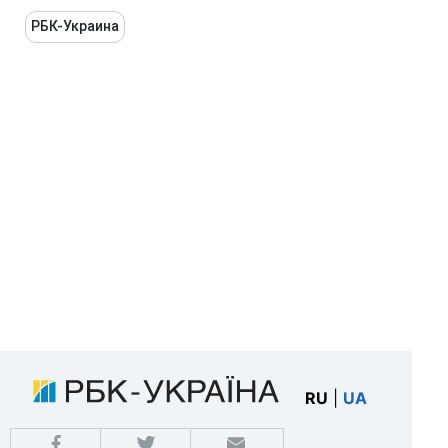
РБК-Украина
RU
|
UA