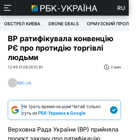
RU
ОБСТРЕЛ КИЕВА
DRONE DEALS
ОРМУЗСКИЙ ПРОЛИВ
ВР ратифікувала конвенцію
РЄ про протидію торгівлі
людьми
12:49 21.09.2010 Вт
2 мин
RBC.UA
Не трать время на шум! Читай только
суть из
РБК-Украина в Google
Верховна Рада України (ВР) прийняла
проект закону про ратифікацію