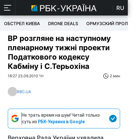
RU
ОБСТРЕЛ КИЕВА
DRONE DEALS
ОРМУЗСКИЙ ПРОЛИВ
ВР розгляне на наступному
пленарному тижні проекти
Податкового кодексу
Кабміну і С.Терьохіна
18:27 23.09.2010 Чт
2 мин
RBC.UA
Не трать время на шум! Читай только
суть из
РБК-Украина в Google
Верховна Рада України ухвалила