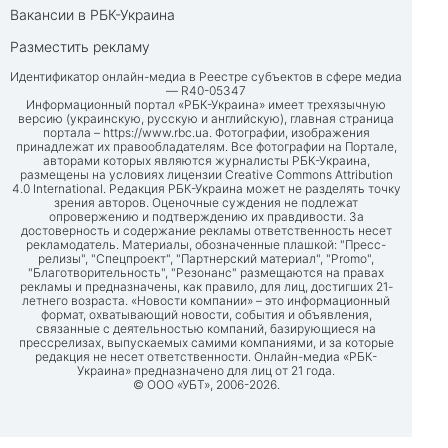
Вакансии в РБК-Украина
Разместить рекламу
Идентификатор онлайн-медиа в Реестре субъектов в сфере медиа
— R40-05347
Информационный портал «РБК-Украина» имеет трехязычную
версию (украинскую, русскую и английскую), главная страница
портала –
https://www.rbc.ua
. Фотографии, изображения
принадлежат их правообладателям. Все фотографии на Портале,
авторами которых являются журналисты РБК-Украина,
размещены на условиях лицензии Creative Commons Attribution
4.0 International. Редакция РБК-Украина может не разделять точку
зрения авторов. Оценочные суждения не подлежат
опровержению и подтверждению их правдивости. За
достоверность и содержание рекламы ответственность несет
рекламодатель. Материалы, обозначенные плашкой: "Пресс-
релизы", "Спецпроект", "Партнерский материал", "Promo",
"Благотворительность", "Резонанс" размещаются на правах
рекламы и предназначены, как правило, для лиц, достигших 21-
летнего возраста. «Новости компании» – это информационный
формат, охватывающий новости, события и объявления,
связанные с деятельностью компаний, базирующиеся на
прессрелизах, выпускаемых самими компаниями, и за которые
редакция не несет ответственности. Онлайн-медиа «РБК-
Украина» предназначено для лиц от 21 года.
© ООО «УБТ», 2006-2026.