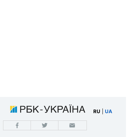
RU
|
UA