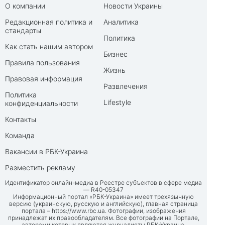
О компании
Новости Украины
Редакционная политика и
Аналитика
стандарты
Политика
Как стать нашим автором
Бизнес
Правила пользования
Жизнь
Правовая информация
Развлечения
Политика
Lifestyle
конфиденциальности
Контакты
Команда
Вакансии в РБК-Украина
Разместить рекламу
Идентификатор онлайн-медиа в Реестре субъектов в сфере медиа
— R40-05347
Информационный портал «РБК-Украина» имеет трехязычную
версию (украинскую, русскую и английскую), главная страница
портала –
https://www.rbc.ua
. Фотографии, изображения
принадлежат их правообладателям. Все фотографии на Портале,
авторами которых являются журналисты РБК-Украина,