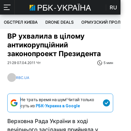
RU
ОБСТРЕЛ КИЕВА
DRONE DEALS
ОРМУЗСКИЙ ПРОЛИВ
ВР ухвалила в цілому
антикорупційний
законопроект Президента
21:29 07.04.2011 Чт
5 мин
RBC.UA
Не трать время на шум! Читай только
суть из
РБК-Украина в Google
Верховна Рада України в ході
вечірнього засідання прийняла у