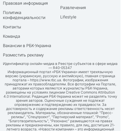
Правовая информация
Развлечения
Политика
Lifestyle
конфиденциальности
Контакты
Команда
Вакансии в РБК-Украина
Разместить рекламу
Идентификатор онлайн-медиа в Реестре субъектов в сфере медиа
— R40-05347
Информационный портал «РБК-Украина» имеет трехязычную
версию (украинскую, русскую и английскую), главная страница
портала –
https://www.rbc.ua
. Фотографии, изображения
принадлежат их правообладателям. Все фотографии на Портале,
авторами которых являются журналисты РБК-Украина,
размещены на условиях лицензии Creative Commons Attribution
4.0 International. Редакция РБК-Украина может не разделять точку
зрения авторов. Оценочные суждения не подлежат
опровержению и подтверждению их правдивости. За
достоверность и содержание рекламы ответственность несет
рекламодатель. Материалы, обозначенные плашкой: "Пресс-
релизы", "Спецпроект", "Партнерский материал", "Promo",
"Благотворительность", "Резонанс" размещаются на правах
рекламы и предназначены, как правило, для лиц, достигших 21-
летнего возраста. «Новости компании» – это информационный