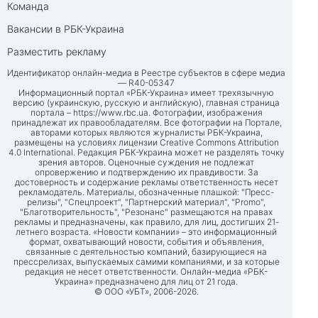
Команда
Вакансии в РБК-Украина
Разместить рекламу
Идентификатор онлайн-медиа в Реестре субъектов в сфере медиа
— R40-05347
Информационный портал «РБК-Украина» имеет трехязычную
версию (украинскую, русскую и английскую), главная страница
портала –
https://www.rbc.ua
. Фотографии, изображения
принадлежат их правообладателям. Все фотографии на Портале,
авторами которых являются журналисты РБК-Украина,
размещены на условиях лицензии Creative Commons Attribution
4.0 International. Редакция РБК-Украина может не разделять точку
зрения авторов. Оценочные суждения не подлежат
опровержению и подтверждению их правдивости. За
достоверность и содержание рекламы ответственность несет
рекламодатель. Материалы, обозначенные плашкой: "Пресс-
релизы", "Спецпроект", "Партнерский материал", "Promo",
"Благотворительность", "Резонанс" размещаются на правах
рекламы и предназначены, как правило, для лиц, достигших 21-
летнего возраста. «Новости компании» – это информационный
формат, охватывающий новости, события и объявления,
связанные с деятельностью компаний, базирующиеся на
прессрелизах, выпускаемых самими компаниями, и за которые
редакция не несет ответственности. Онлайн-медиа «РБК-
Украина» предназначено для лиц от 21 года.
© ООО «УБТ», 2006-2026.