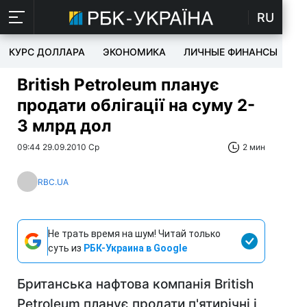
RU
КУРС ДОЛЛАРА
ЭКОНОМИКА
ЛИЧНЫЕ ФИНАНСЫ
T
Вritish Рetroleum планує
продати облігації на суму 2-
3 млрд дол
09:44 29.09.2010 Ср
2 мин
RBC.UA
Не трать время на шум! Читай только
суть из
РБК-Украина в Google
Британська нафтова компанія Вritish
Рetroleum планує продати п'ятирічні і