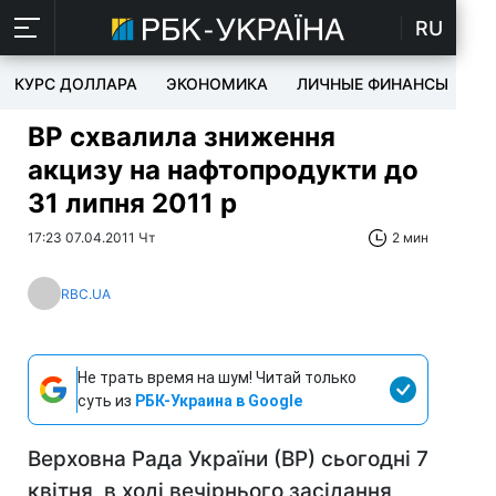
RU
КУРС ДОЛЛАРА
ЭКОНОМИКА
ЛИЧНЫЕ ФИНАНСЫ
T
ВР схвалила зниження
акцизу на нафтопродукти до
31 липня 2011 р
17:23 07.04.2011 Чт
2 мин
RBC.UA
Не трать время на шум! Читай только
суть из
РБК-Украина в Google
Верховна Рада України (ВР) сьогодні 7
квітня, в ході вечірнього засідання