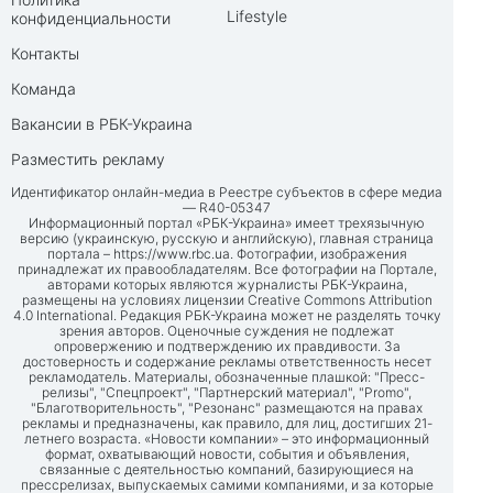
Lifestyle
конфиденциальности
Контакты
Команда
Вакансии в РБК-Украина
Разместить рекламу
Идентификатор онлайн-медиа в Реестре субъектов в сфере медиа
— R40-05347
Информационный портал «РБК-Украина» имеет трехязычную
версию (украинскую, русскую и английскую), главная страница
портала –
https://www.rbc.ua
. Фотографии, изображения
принадлежат их правообладателям. Все фотографии на Портале,
авторами которых являются журналисты РБК-Украина,
размещены на условиях лицензии Creative Commons Attribution
4.0 International. Редакция РБК-Украина может не разделять точку
зрения авторов. Оценочные суждения не подлежат
опровержению и подтверждению их правдивости. За
достоверность и содержание рекламы ответственность несет
рекламодатель. Материалы, обозначенные плашкой: "Пресс-
релизы", "Спецпроект", "Партнерский материал", "Promo",
"Благотворительность", "Резонанс" размещаются на правах
рекламы и предназначены, как правило, для лиц, достигших 21-
летнего возраста. «Новости компании» – это информационный
формат, охватывающий новости, события и объявления,
связанные с деятельностью компаний, базирующиеся на
прессрелизах, выпускаемых самими компаниями, и за которые