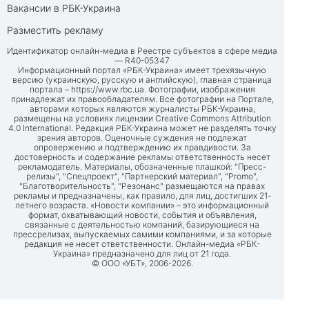
Вакансии в РБК-Украина
Разместить рекламу
Идентификатор онлайн-медиа в Реестре субъектов в сфере медиа
— R40-05347
Информационный портал «РБК-Украина» имеет трехязычную
версию (украинскую, русскую и английскую), главная страница
портала –
https://www.rbc.ua
. Фотографии, изображения
принадлежат их правообладателям. Все фотографии на Портале,
авторами которых являются журналисты РБК-Украина,
размещены на условиях лицензии Creative Commons Attribution
4.0 International. Редакция РБК-Украина может не разделять точку
зрения авторов. Оценочные суждения не подлежат
опровержению и подтверждению их правдивости. За
достоверность и содержание рекламы ответственность несет
рекламодатель. Материалы, обозначенные плашкой: "Пресс-
релизы", "Спецпроект", "Партнерский материал", "Promo",
"Благотворительность", "Резонанс" размещаются на правах
рекламы и предназначены, как правило, для лиц, достигших 21-
летнего возраста. «Новости компании» – это информационный
формат, охватывающий новости, события и объявления,
связанные с деятельностью компаний, базирующиеся на
прессрелизах, выпускаемых самими компаниями, и за которые
редакция не несет ответственности. Онлайн-медиа «РБК-
Украина» предназначено для лиц от 21 года.
© ООО «УБТ», 2006-2026.