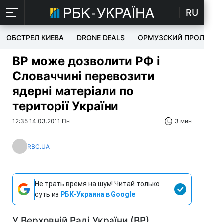
RU
ОБСТРЕЛ КИЕВА
DRONE DEALS
ОРМУЗСКИЙ ПРОЛИВ
ВР може дозволити РФ і
Словаччині перевозити
ядерні матеріали по
території України
12:35 14.03.2011 Пн
3 мин
RBC.UA
Не трать время на шум! Читай только
суть из
РБК-Украина в Google
У Верховній Раді України (ВР)