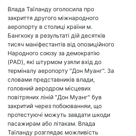
Влада Таїланду оголосила про
закриття другого міжнародного
аеропорту в столиці країни м.
Бангкоку в результаті дій десятків
тисяч маніфестантів від опозиційного
Народного союзу за демократію
(PAD), які штурмом узяли вхід до
терміналу аеропорту "Дон Муанг". За
словами представників влади,
головний аеродром місцевих
повітряних ліній "Дон Муанг" був
закритий через побоюванняи, що
протестуючі можуть завдати шкоди
пасажирам або літакам. Влада
Таїланду розглядає можливість