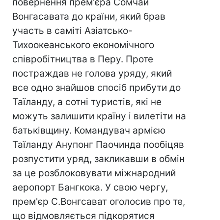
повернення прем'єра Сомчай
Вонгасавата до країни, який брав
участь в саміті Азіатсько-
Тихоокеанського економічного
співробітництва в Перу. Проте
постраждав не голова уряду, який
все одно знайшов спосіб прибути до
Таїланду, а сотні туристів, які не
можуть залишити країну і вилетіти на
батьківщину. Командувач армією
Таїланду Анупонг Паочинда пообіцяв
розпустити уряд, закликавши в обмін
за це розблоковувати міжнародний
аеропорт Бангкока. У свою чергу,
прем'єр С.Вонгсават оголосив про те,
що відмовляється підкорятися