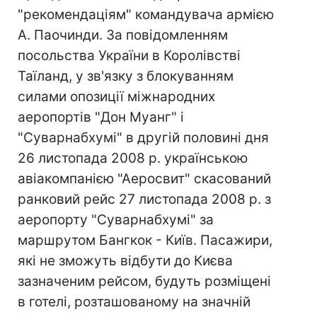
"рекомендаціям" командувача армією
А. Паочинди. За повідомленням
посольства України в Королівстві
Таїланд, у зв'язку з блокуванням
силами опозиції міжнародних
аеропортів "Дон Муанг" і
"Суварнабхумі" в другій половині дня
26 листопада 2008 р. українською
авіакомпанією "Аеросвит" скасований
ранковий рейс 27 листопада 2008 р. з
аеропорту "Суварнабхумі" за
маршрутом Бангкок - Київ. Пасажири,
які не зможуть відбути до Києва
зазначеним рейсом, будуть розміщені
в готелі, розташованому на значній