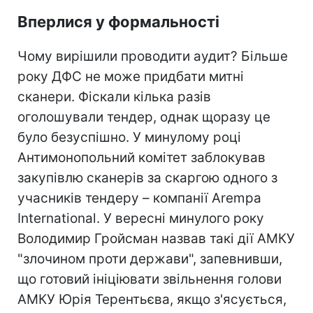
Вперлися у формальності
Чому вирішили проводити аудит? Більше
року ДФС не може придбати митні
сканери. Фіскали кілька разів
оголошували тендер, однак щоразу це
було безуспішно. У минулому році
Антимонопольний комітет заблокував
закупівлю сканерів за скаргою одного з
учасників тендеру – компанії Arempa
International. У вересні минулого року
Володимир Гройсман назвав такі дії АМКУ
"злочином проти держави", запевнивши,
що готовий ініціювати звільнення голови
АМКУ Юрія Терентьєва, якщо з'ясується,