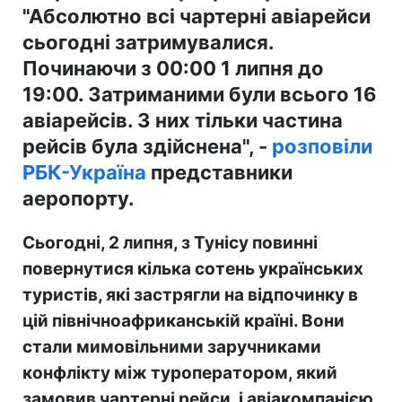
"Абсолютно всі чартерні авіарейси
сьогодні затримувалися.
Починаючи з 00:00 1 липня до
19:00. Затриманими були всього 16
авіарейсів. З них тільки частина
рейсів була здійснена", -
розповіли
РБК-Україна
представники
аеропорту.
Сьогодні, 2 липня, з Тунісу повинні
повернутися кілька сотень українських
туристів, які застрягли на відпочинку в
цій північноафриканській країні. Вони
стали мимовільними заручниками
конфлікту між туроператором, який
замовив чартерні рейси, і авіакомпанією,