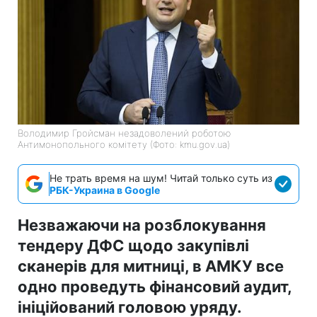
Володимир Гройсман незадоволений роботою
Антимонопольного комітету (Фото: kmu.gov.ua)
Не трать время на шум! Читай только суть из
РБК-Украина в Google
Незважаючи на розблокування
тендеру ДФС щодо закупівлі
сканерів для митниці, в АМКУ все
одно проведуть фінансовий аудит,
ініційований головою уряду.