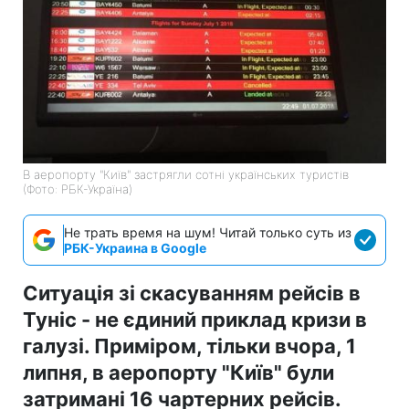
В аеропорту "Київ" застрягли сотні українських туристів
(Фото: РБК-Україна)
Не трать время на шум! Читай только суть из
РБК-Украина в Google
Ситуація зі скасуванням рейсів в
Туніс - не єдиний приклад кризи в
галузі. Приміром, тільки вчора, 1
липня, в аеропорту "Київ" були
затримані 16 чартерних рейсів.