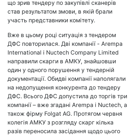
що зрив тендеру по закупівлі сканерів
став результатом змови, в якій брали
участь представники комітету.
Вже в цьому році ситуація з тендером
ДФС повторилася. Дві компанії - Arempa
International і Nuctech Company Limited
направили скарги в АМКУ, знайшовши
один у одного порушення у тендерній
документації. Обидві компанії наполягали
на недопущення конкурента до тендеру
ДФС. Всього ДФС допустила до торгів три
компанії – вже згадані Arempa і Nuctech, а
також фірму Folgat AG. Протягом червня
колегія АМКУ з розгляду скарг кілька
разів переносила засідання щодо цього