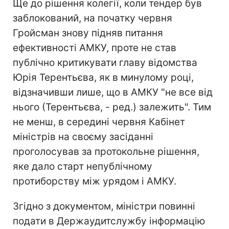
Ще до рішення колегії, коли тендер був
заблокований, на початку червня
Гройсман знову підняв питання
ефективності АМКУ, проте не став
публічно критикувати главу відомства
Юрія Терентьєва, як в минулому році,
відзначивши лише, що в АМКУ "не все від
нього (Терентьєва, - ред.) залежить". Тим
не менш, в середині червня Кабінет
міністрів на своєму засіданні
проголосував за протокольне рішення,
яке дало старт непублічному
протиборству між урядом і АМКУ.
Згідно з документом, міністри повинні
подати в Держаудитслужбу інформацію