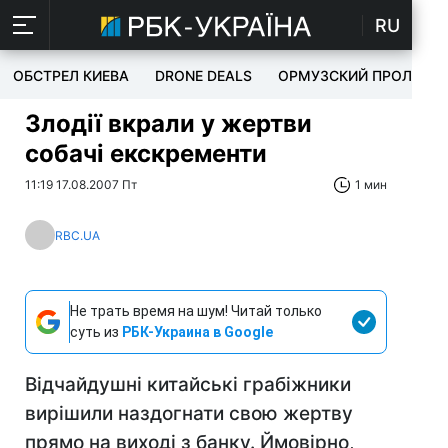
RU
ОБСТРЕЛ КИЕВА
DRONE DEALS
ОРМУЗСКИЙ ПРОЛИВ
Злодії вкрали у жертви
собачі екскременти
11:19 17.08.2007 Пт
1 мин
RBC.UA
Не трать время на шум! Читай только
суть из
РБК-Украина в Google
Відчайдушні китайські грабіжники
вирішили наздогнати свою жертву
прямо на виході з банку. Ймовірно,