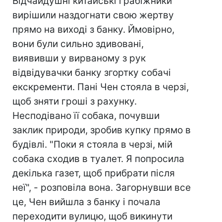
Відчайдушні китайські грабіжники
вирішили наздогнати свою жертву
прямо на виході з банку. Ймовірно,
вони були сильно здивовані,
виявивши у вирваному з рук
відвідувачки банку згортку собачі
екскременти. Пані Чен стояла в черзі,
щоб зняти гроші з рахунку.
Несподівано її собака, почувши
заклик природи, зробив купку прямо в
будівлі. "Поки я стояла в черзі, мій
собака сходив в туалет. Я попросила
декілька газет, щоб прибрати після
неї", - розповіла вона. Загорнувши все
це, Чен вийшла з банку і почала
переходити вулицю, щоб викинути