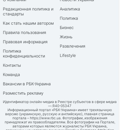
Редакционная политика и
Аналитика
стандарты
Политика
Как стать нашим автором
Бизнес
Правила пользования
Жизнь
Правовая информация
Развлечения
Политика
Lifestyle
конфиденциальности
Контакты
Команда
Вакансии в РБК-Украина
Разместить рекламу
Идентификатор онлайн-медиа в Реестре субъектов в сфере медиа
— R40-05347
Информационный портал «РБК-Украина» имеет трехязычную
версию (украинскую, русскую и английскую), главная страница
портала –
https://www.rbc.ua
. Фотографии, изображения
принадлежат их правообладателям. Все фотографии на Портале,
авторами которых являются журналисты РБК-Украина,