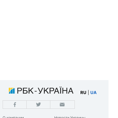
RU
|
UA
О компании
Новости Украины