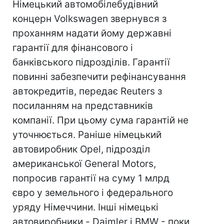
Німецький автомобілебудівний
концерн Volkswagen звернувся з
проханням надати йому державні
гарантії для фінансового і
банківського підрозділів. Гарантії
повинні забезпечити рефінансування
автокредитів, передає Reuters з
посиланням на представників
компанії. При цьому сума гарантій не
уточнюється. Раніше німецький
автовиробник Opel, підрозділ
американської General Motors,
попросив гарантії на суму 1 млрд
євро у земельного і федерального
уряду Німеччини. Інші німецькі
автовиробники - Daimler і BMW - поки