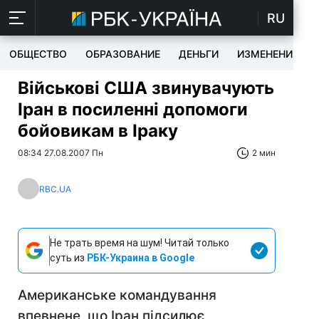
RU
ОБЩЕСТВО
ОБРАЗОВАНИЕ
ДЕНЬГИ
ИЗМЕНЕНИЯ
Військові США звинувачують
Іран в посиленні допомоги
бойовикам в Іраку
08:34 27.08.2007 Пн
2 мин
RBC.UA
Не трать время на шум! Читай только
суть из
РБК-Украина в Google
Американське командування
впевнене, що Іран підсилює