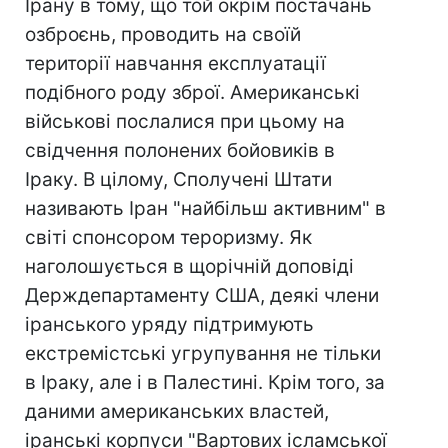
Ірану в тому, що той окрім постачань
озброєнь, проводить на своїй
території навчання експлуатації
подібного роду зброї. Американські
військові послалися при цьому на
свідчення полонених бойовиків в
Іраку. В цілому, Сполучені Штати
називають Іран "найбільш активним" в
світі спонсором тероризму. Як
наголошується в щорічній доповіді
Держдепартаменту США, деякі члени
іранського уряду підтримують
екстремістські угрупування не тільки
в Іраку, але і в Палестині. Крім того, за
даними американських властей,
іранські корпуси "Вартових ісламської