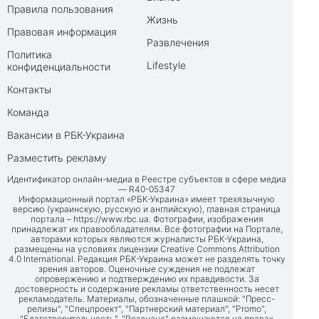
Правила пользования
Жизнь
Правовая информация
Развлечения
Политика
Lifestyle
конфиденциальности
Контакты
Команда
Вакансии в РБК-Украина
Разместить рекламу
Идентификатор онлайн-медиа в Реестре субъектов в сфере медиа
— R40-05347
Информационный портал «РБК-Украина» имеет трехязычную
версию (украинскую, русскую и английскую), главная страница
портала –
https://www.rbc.ua
. Фотографии, изображения
принадлежат их правообладателям. Все фотографии на Портале,
авторами которых являются журналисты РБК-Украина,
размещены на условиях лицензии Creative Commons Attribution
4.0 International. Редакция РБК-Украина может не разделять точку
зрения авторов. Оценочные суждения не подлежат
опровержению и подтверждению их правдивости. За
достоверность и содержание рекламы ответственность несет
рекламодатель. Материалы, обозначенные плашкой: "Пресс-
релизы", "Спецпроект", "Партнерский материал", "Promo",
"Благотворительность", "Резонанс" размещаются на правах