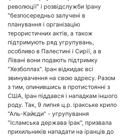
революції" і розвідслужби Ірану
"безпосередньо залучені в
планування і організацію
терористичних актів, а також
підтримують ряд угрупувань,
особливо в Палестині і Сирії, а в
Лівані вони подають підтримку
"Хезболлах". Іран відкидає всі
звинувачення на свою адресу. Разом
з тим, опинившись в протистоянні з
США, Іран піддався і нападкам іншого
роду. Так, 9 липня ц.р. іракське крило
"Аль-Кайєди" - угрупування
"Ісламська держава Ірак", призвала
прихильників нападати на іранців до