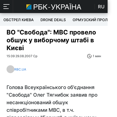
RU
ОБСТРЕЛ КИЕВА
DRONE DEALS
ОРМУЗСКИЙ ПРОЛИВ
ВО "Свобода": МВС провело
обшук у виборчому штабі в
Києві
15:39 29.08.2007 Ср
1 мин
RBC.UA
Голова Всеукраїнського об'єднання
"Свобода" Олег Тягнибок заявив про
несанкціонований обшук
співробітниками МВС, в т.ч.