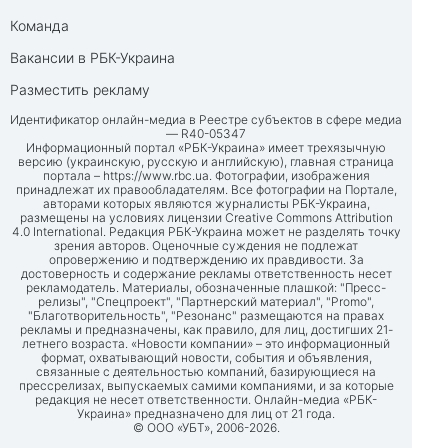
Команда
Вакансии в РБК-Украина
Разместить рекламу
Идентификатор онлайн-медиа в Реестре субъектов в сфере медиа
— R40-05347
Информационный портал «РБК-Украина» имеет трехязычную
версию (украинскую, русскую и английскую), главная страница
портала –
https://www.rbc.ua
. Фотографии, изображения
принадлежат их правообладателям. Все фотографии на Портале,
авторами которых являются журналисты РБК-Украина,
размещены на условиях лицензии Creative Commons Attribution
4.0 International. Редакция РБК-Украина может не разделять точку
зрения авторов. Оценочные суждения не подлежат
опровержению и подтверждению их правдивости. За
достоверность и содержание рекламы ответственность несет
рекламодатель. Материалы, обозначенные плашкой: "Пресс-
релизы", "Спецпроект", "Партнерский материал", "Promo",
"Благотворительность", "Резонанс" размещаются на правах
рекламы и предназначены, как правило, для лиц, достигших 21-
летнего возраста. «Новости компании» – это информационный
формат, охватывающий новости, события и объявления,
связанные с деятельностью компаний, базирующиеся на
прессрелизах, выпускаемых самими компаниями, и за которые
редакция не несет ответственности. Онлайн-медиа «РБК-
Украина» предназначено для лиц от 21 года.
© ООО «УБТ», 2006-2026.