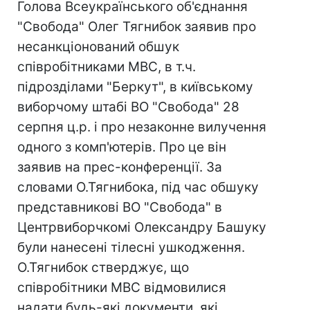
Голова Всеукраїнського об'єднання
"Свобода" Олег Тягнибок заявив про
несанкціонований обшук
співробітниками МВС, в т.ч.
підрозділами "Беркут", в київському
виборчому штабі ВО "Свобода" 28
серпня ц.р. і про незаконне вилучення
одного з комп'ютерів. Про це він
заявив на прес-конференції. За
словами О.Тягнибока, під час обшуку
представникові ВО "Свобода" в
Центрвиборчкомі Олександру Башуку
були нанесені тілесні ушкодження.
О.Тягнибок стверджує, що
співробітники МВС відмовилися
надати будь-які документи, які