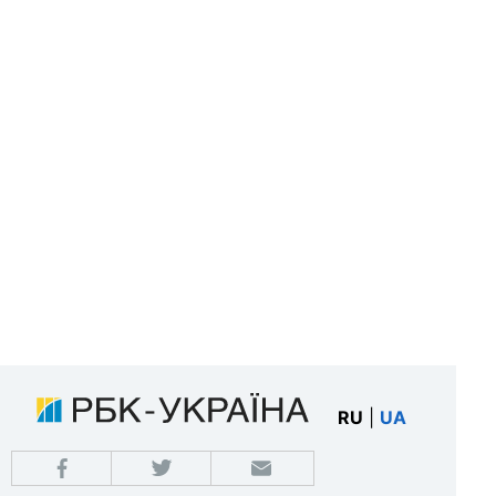
RU
|
UA