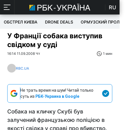
RU
ОБСТРЕЛ КИЕВА
DRONE DEALS
ОРМУЗСКИЙ ПРОЛИВ
У Франції собака виступив
свідком у суді
16:14 11.09.2008 Чт
1 мин
RBC.UA
Не трать время на шум! Читай только
суть из
РБК-Украина в Google
Собака на кличку Скубі був
залучений французькою поліцією в
якості свідка у справі про вбивство.