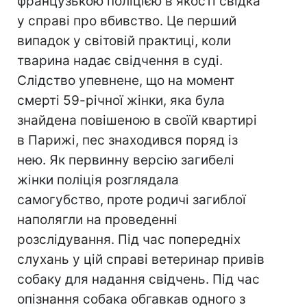
французькою поліцією в якості свідка
у справі про вбивство. Це перший
випадок у світовій практиці, коли
тварина надає свідчення в суді.
Слідство упевнене, що на момент
смерті 59-річної жінки, яка була
знайдена повішеною в своїй квартирі
в Парижі, пес знаходився поряд із
нею. Як первинну версію загибелі
жінки поліція розглядала
самогубство, проте родичі загиблої
наполягли на проведенні
розслідування. Під час попередніх
слухань у цій справі ветеринар привів
собаку для надання свідчень. Під час
опізнання собака обгавкав одного з