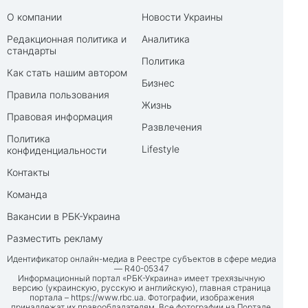
О компании
Новости Украины
Редакционная политика и
Аналитика
стандарты
Политика
Как стать нашим автором
Бизнес
Правила пользования
Жизнь
Правовая информация
Развлечения
Политика
Lifestyle
конфиденциальности
Контакты
Команда
Вакансии в РБК-Украина
Разместить рекламу
Идентификатор онлайн-медиа в Реестре субъектов в сфере медиа
— R40-05347
Информационный портал «РБК-Украина» имеет трехязычную
версию (украинскую, русскую и английскую), главная страница
портала –
https://www.rbc.ua
. Фотографии, изображения
принадлежат их правообладателям. Все фотографии на Портале,