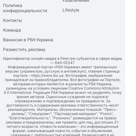
Развлечения
Политика
Lifestyle
конфиденциальности
Контакты
Команда
Вакансии в РБК-Украина
Разместить рекламу
Идентификатор онлайн-медиа в Реестре субъектов в сфере медиа
— R40-05347
Информационный портал «РБК-Украина» имеет трехязычную
версию (украинскую, русскую и английскую), главная страница
портала –
https://www.rbc.ua
. Фотографии, изображения
принадлежат их правообладателям. Все фотографии на Портале,
авторами которых являются журналисты РБК-Украина,
размещены на условиях лицензии Creative Commons Attribution
4.0 International. Редакция РБК-Украина может не разделять точку
зрения авторов. Оценочные суждения не подлежат
опровержению и подтверждению их правдивости. За
достоверность и содержание рекламы ответственность несет
рекламодатель. Материалы, обозначенные плашкой: "Пресс-
релизы", "Спецпроект", "Партнерский материал", "Promo",
"Благотворительность", "Резонанс" размещаются на правах
рекламы и предназначены, как правило, для лиц, достигших 21-
летнего возраста. «Новости компании» – это информационный
формат, охватывающий новости, события и объявления,
связанные с деятельностью компаний, базирующиеся на