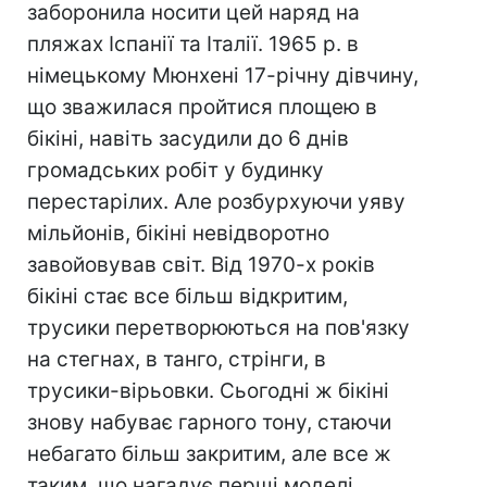
заборонила носити цей наряд на
пляжах Іспанії та Італії. 1965 р. в
німецькому Мюнхені 17-річну дівчину,
що зважилася пройтися площею в
бікіні, навіть засудили до 6 днів
громадських робіт у будинку
перестарілих. Але розбурхуючи уяву
мільйонів, бікіні невідворотно
завойовував світ. Від 1970-х років
бікіні стає все більш відкритим,
трусики перетворюються на пов'язку
на стегнах, в танго, стрінги, в
трусики-вірьовки. Сьогодні ж бікіні
знову набуває гарного тону, стаючи
небагато більш закритим, але все ж
таким, що нагадує перші моделі.