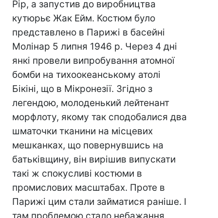
Рір, а запустив до виробництва
кутюрьє Жак Ейм. Костюм було
представлено в Парижі в басейні
Молінар 5 липня 1946 р. Через 4 дні
янкі провели випробування атомної
бомби на тихоокеанському атолі
Бікіні, що в Мікронезії. Згідно з
легендою, молоденький лейтенант
морфлоту, якому так сподобалися два
шматочки тканини на місцевих
мешканках, що повернувшись на
батьківщину, він вирішив випускати
такі ж спокусливі костюми в
промислових масштабах. Проте в
Парижі цим стали займатися раніше. І
там проблемою стало небажання