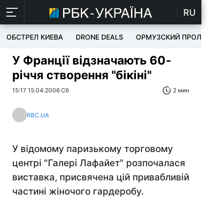
RU
ОБСТРЕЛ КИЕВА
DRONE DEALS
ОРМУЗСКИЙ ПРОЛИВ
У Франції відзначають 60-
річчя створення "бікіні"
15:17 15.04.2006 Сб
2 мин
RBC.UA
У відомому паризькому торговому
центрі "Галері Лафайет" розпочалася
виставка, присвячена цій привабливій
частині жіночого гардеробу.