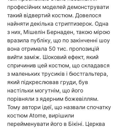
професійних моделей демонструвати
такий відвертий костюм. Довелося
найняти декілька стриптизерок. Одна
з них, Мішелін Бернаден, такою мірою
вразила публіку, що по закінченні шоу
вона отримала 50 тис. пропозицій
вийти заміж. Шоковий ефект, який
спричинив цей костюм, що складався
з маленьких трусиків і бюстгальтера,
який підкреслював груди, був
настільки могутнім, що його
порівняли з ядерним божевіллям.
Тому автори ідеї, що назвали спочатку
костюм Atome, вирішили
перейменувати його в Бікіні. Церква