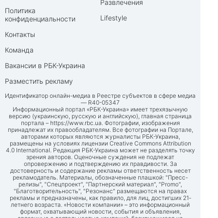
Развлечения
Политика
Lifestyle
конфиденциальности
Контакты
Команда
Вакансии в РБК-Украина
Разместить рекламу
Идентификатор онлайн-медиа в Реестре субъектов в сфере медиа
— R40-05347
Информационный портал «РБК-Украина» имеет трехязычную
версию (украинскую, русскую и английскую), главная страница
портала –
https://www.rbc.ua
. Фотографии, изображения
принадлежат их правообладателям. Все фотографии на Портале,
авторами которых являются журналисты РБК-Украина,
размещены на условиях лицензии Creative Commons Attribution
4.0 International. Редакция РБК-Украина может не разделять точку
зрения авторов. Оценочные суждения не подлежат
опровержению и подтверждению их правдивости. За
достоверность и содержание рекламы ответственность несет
рекламодатель. Материалы, обозначенные плашкой: "Пресс-
релизы", "Спецпроект", "Партнерский материал", "Promo",
"Благотворительность", "Резонанс" размещаются на правах
рекламы и предназначены, как правило, для лиц, достигших 21-
летнего возраста. «Новости компании» – это информационный
формат, охватывающий новости, события и объявления,