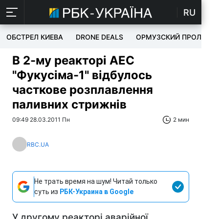
RU
ОБСТРЕЛ КИЕВА
DRONE DEALS
ОРМУЗСКИЙ ПРОЛИВ
В 2-му реакторі АЕС
"Фукусіма-1" відбулось
часткове розплавлення
паливних стрижнів
09:49 28.03.2011 Пн
2 мин
RBC.UA
Не трать время на шум! Читай только
суть из
РБК-Украина в Google
У другому реакторі аварійної