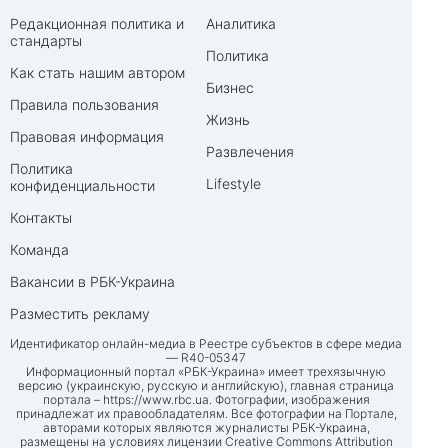
Редакционная политика и
Аналитика
стандарты
Политика
Как стать нашим автором
Бизнес
Правила пользования
Жизнь
Правовая информация
Развлечения
Политика
Lifestyle
конфиденциальности
Контакты
Команда
Вакансии в РБК-Украина
Разместить рекламу
Идентификатор онлайн-медиа в Реестре субъектов в сфере медиа
— R40-05347
Информационный портал «РБК-Украина» имеет трехязычную
версию (украинскую, русскую и английскую), главная страница
портала –
https://www.rbc.ua
. Фотографии, изображения
принадлежат их правообладателям. Все фотографии на Портале,
авторами которых являются журналисты РБК-Украина,
размещены на условиях лицензии Creative Commons Attribution