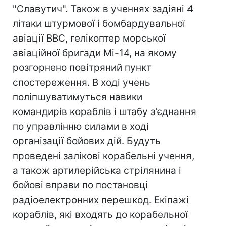
"Славутич". Також в ученнях задіяні 4
літаки штурмової і бомбардувальної
авіації ВВС, гелікоптер морської
авіаційної бригади Мі-14, на якому
розгорнено повітряний пункт
спостереження. В ході учень
поліпшуватимуться навики
командирів кораблів і штабу з'єднання
по управлінню силами в ході
організації бойових дій. Будуть
проведені залікові корабельні учення,
а також артилерійська стрілянина і
бойові вправи по постановці
радіоелектронних перешкод. Екіпажі
кораблів, які входять до корабельної