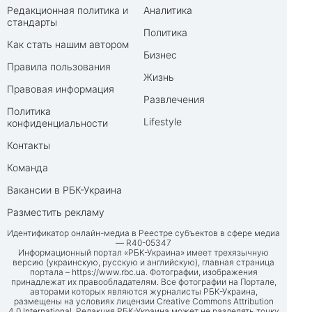
Редакционная политика и
Аналитика
стандарты
Политика
Как стать нашим автором
Бизнес
Правила пользования
Жизнь
Правовая информация
Развлечения
Политика
Lifestyle
конфиденциальности
Контакты
Команда
Вакансии в РБК-Украина
Разместить рекламу
Идентификатор онлайн-медиа в Реестре субъектов в сфере медиа
— R40-05347
Информационный портал «РБК-Украина» имеет трехязычную
версию (украинскую, русскую и английскую), главная страница
портала –
https://www.rbc.ua
. Фотографии, изображения
принадлежат их правообладателям. Все фотографии на Портале,
авторами которых являются журналисты РБК-Украина,
размещены на условиях лицензии Creative Commons Attribution
4.0 International. Редакция РБК-Украина может не разделять точку