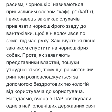
расизм, чорношкірі називаються
принизливим словом "каффір" (kaffir),
і виконавець закликає слухачів
прив'язати чорношкірого ззаду до
вантажівки, щоб він волочився по
землі під час руху. Закінчується пісня
закликом спустити на чорношкірих
собак. Проте, як заявляють
представники властей, пошуки
утруднюються, тому що расистський
рингтон розповсюджується за
допомогою бездротових технологій
від користувача до користувача.
Нагадаємо, вчора в ПАР святкували
одне з найголовніших державних свят