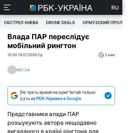
RU
ОБСТРЕЛ КИЕВА
DRONE DEALS
ОРМУЗСКИЙ ПРОЛИВ
Влада ПАР переслідує
мобільний рингтон
10:30 19.07.2006 Ср
2 мин
RBC.UA
Не трать время на шум! Читай только
суть из
РБК-Украина в Google
Представники влади ПАР
розшукують автора нещодавно
вигаданого в країні рінгтона для