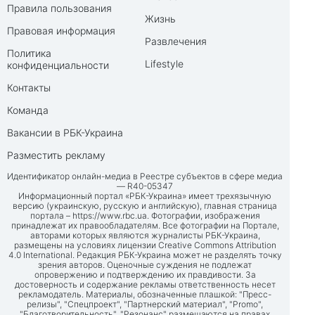
Правила пользования
Жизнь
Правовая информация
Развлечения
Политика
Lifestyle
конфиденциальности
Контакты
Команда
Вакансии в РБК-Украина
Разместить рекламу
Идентификатор онлайн-медиа в Реестре субъектов в сфере медиа
— R40-05347
Информационный портал «РБК-Украина» имеет трехязычную
версию (украинскую, русскую и английскую), главная страница
портала –
https://www.rbc.ua
. Фотографии, изображения
принадлежат их правообладателям. Все фотографии на Портале,
авторами которых являются журналисты РБК-Украина,
размещены на условиях лицензии Creative Commons Attribution
4.0 International. Редакция РБК-Украина может не разделять точку
зрения авторов. Оценочные суждения не подлежат
опровержению и подтверждению их правдивости. За
достоверность и содержание рекламы ответственность несет
рекламодатель. Материалы, обозначенные плашкой: "Пресс-
релизы", "Спецпроект", "Партнерский материал", "Promo",
"Благотворительность", "Резонанс" размещаются на правах