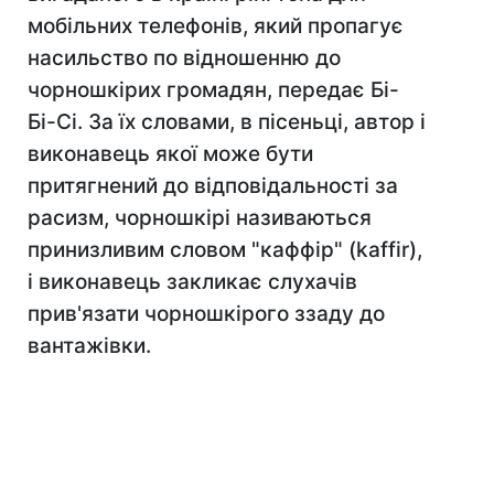
мобільних телефонів, який пропагує
насильство по відношенню до
чорношкірих громадян, передає Бі-
Бі-Сі. За їх словами, в пісеньці, автор і
виконавець якої може бути
притягнений до відповідальності за
расизм, чорношкірі називаються
принизливим словом "каффір" (kaffir),
і виконавець закликає слухачів
прив'язати чорношкірого ззаду до
вантажівки.