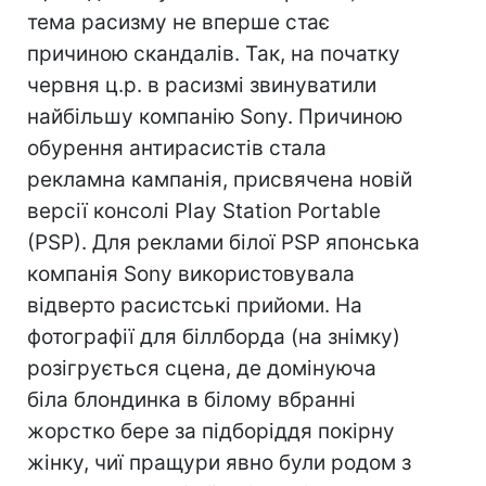
тема расизму не вперше стає
причиною скандалів. Так, на початку
червня ц.р. в расизмі звинуватили
найбільшу компанію Sony. Причиною
обурення антирасистів стала
рекламна кампанія, присвячена новій
версії консолі Play Station Portable
(PSP). Для реклами білої PSP японська
компанія Sony використовувала
відверто расистські прийоми. На
фотографії для біллборда (на знімку)
розігрується сцена, де домінуюча
біла блондинка в білому вбранні
жорстко бере за підборіддя покірну
жінку, чиї пращури явно були родом з