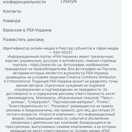
Lifestyle
конфиденциальности
Контакты
Команда
Вакансии в РБК-Украина
Разместить рекламу
Идентификатор онлайн-медиа в Реестре субъектов в сфере медиа
— R40-05347
Информационный портал «РБК-Украина» имеет трехязычную
версию (украинскую, русскую и английскую), главная страница
портала –
https://www.rbc.ua
. Фотографии, изображения
принадлежат их правообладателям. Все фотографии на Портале,
авторами которых являются журналисты РБК-Украина,
размещены на условиях лицензии Creative Commons Attribution
4.0 International. Редакция РБК-Украина может не разделять точку
зрения авторов. Оценочные суждения не подлежат
опровержению и подтверждению их правдивости. За
достоверность и содержание рекламы ответственность несет
рекламодатель. Материалы, обозначенные плашкой: "Пресс-
релизы", "Спецпроект", "Партнерский материал", "Promo",
"Благотворительность", "Резонанс" размещаются на правах
рекламы и предназначены, как правило, для лиц, достигших 21-
летнего возраста. «Новости компании» – это информационный
формат, охватывающий новости, события и объявления,
связанные с деятельностью компаний, базирующиеся на
прессрелизах, выпускаемых самими компаниями, и за которые
редакция не несет ответственности. Онлайн-медиа «РБК-