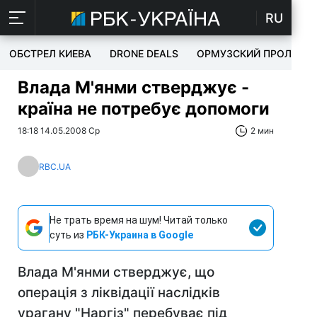
RU
ОБСТРЕЛ КИЕВА
DRONE DEALS
ОРМУЗСКИЙ ПРОЛИВ
Влада М'янми стверджує -
країна не потребує допомоги
18:18 14.05.2008 Ср
2 мин
RBC.UA
Не трать время на шум! Читай только
суть из
РБК-Украина в Google
Влада М'янми стверджує, що
операція з ліквідації наслідків
урагану "Наргіз" перебуває під