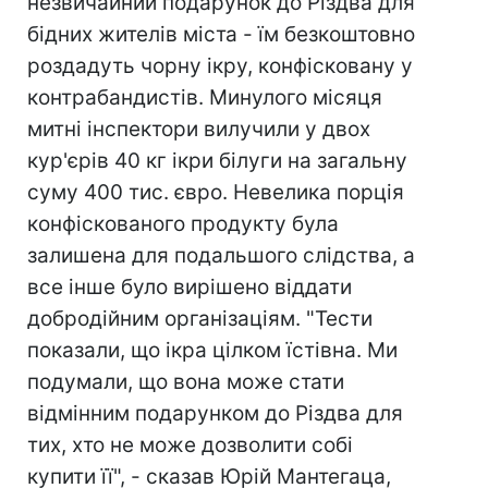
незвичайний подарунок до Різдва для
бідних жителів міста - їм безкоштовно
роздадуть чорну ікру, конфісковану у
контрабандистів. Минулого місяця
митні інспектори вилучили у двох
кур'єрів 40 кг ікри білуги на загальну
суму 400 тис. євро. Невелика порція
конфіскованого продукту була
залишена для подальшого слідства, а
все інше було вирішено віддати
добродійним організаціям. "Тести
показали, що ікра цілком їстівна. Ми
подумали, що вона може стати
відмінним подарунком до Різдва для
тих, хто не може дозволити собі
купити її", - сказав Юрій Мантегаца,