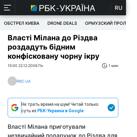
RU
ОБСТРЕЛ КИЕВА
DRONE DEALS
ОРМУЗСКИЙ ПРОЛИВ
Власті Мілана до Різдва
роздадуть бідним
конфісковану чорну ікру
15:00 22.12.2008 Пн
1 мин
RBC.UA
Не трать время на шум! Читай только
суть из
РБК-Украина в Google
Власті Мілана приготували
незвичайний подарунок до Різдва для