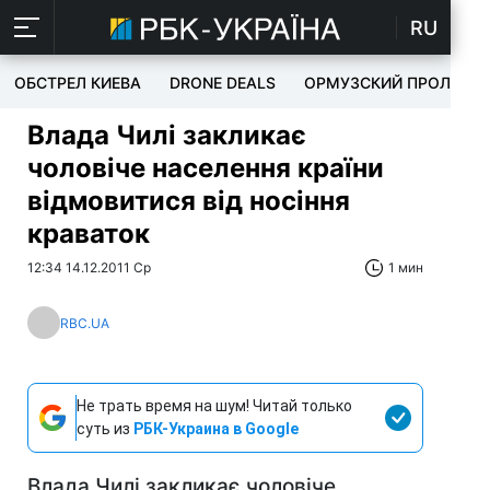
RU
ОБСТРЕЛ КИЕВА
DRONE DEALS
ОРМУЗСКИЙ ПРОЛИВ
Влада Чилі закликає
чоловіче населення країни
відмовитися від носіння
краваток
12:34 14.12.2011 Ср
1 мин
RBC.UA
Не трать время на шум! Читай только
суть из
РБК-Украина в Google
Влада Чилі закликає чоловіче