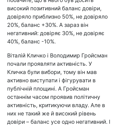
побачите, що в нього був досить
високий позитивний баланс довіри,
довіряло приблизно 50%, не довіряло
20%, баланс +30%. А зараз він
негативний: довіряє 30%, не довіряє
40%, баланс -10%.
Віталій Кличко і Володимир Гройсман
почали проявляти активність. У
Кличка були вибори, тому він мав
активно виступати і фігурувати в
публічній площині. А Гройсман
останнім часом проявив політичну
активність, критикуючи владу. Але в
них не такий же й високий рівень
довіри – баланс усе одно негативний. І