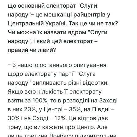
що основний електорат "Слуги
народу"– це мешканці райцентрів у
Центральній Україні. Так це чи не так?
Чи можна їх назвати ядром "Слуги
народу", і який цей електорат –
правий чи лівий?
– З нашого останнього опитування
щодо електорату партії "Слуга
народу" випливають різні відсотки.
Якщо всю кількість її електорату
взяти за 100%, то в розподілі на Заході
в них 23%, у Центрі – 35%, на Півдні –
30% і на Сході – 12%. Це відповідає
тому, що ви кажете про Центр. Але
лише третина Донбасу підконтрольна