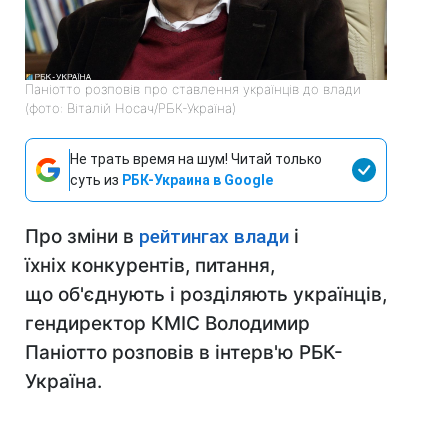
Паніотто розповів про ставлення українців до влади
(фото: Віталій Носач/РБК-Україна)
Не трать время на шум! Читай только
суть из
РБК-Украина в Google
Про зміни в
рейтингах влади
і
їхніх конкурентів, питання,
що об'єднують і розділяють українців,
гендиректор КМІС Володимир
Паніотто розповів в інтерв'ю РБК-
Україна.