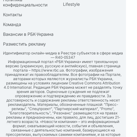
Lifestyle
конфиденциальности
Контакты
Команда
Вакансии в РБК-Украина
Разместить рекламу
Идентификатор онлайн-медиа в Реестре субъектов в сфере медиа
— R40-05347
Информационный портал «РБК-Украина» имеет трехязычную
версию (украинскую, русскую и английскую), главная страница
портала –
https://www.rbc.ua
. Фотографии, изображения
принадлежат их правообладателям. Все фотографии на Портале,
авторами которых являются журналисты РБК-Украина,
размещены на условиях лицензии Creative Commons Attribution
4.0 International. Редакция РБК-Украина может не разделять точку
зрения авторов. Оценочные суждения не подлежат
опровержению и подтверждению их правдивости. За
достоверность и содержание рекламы ответственность несет
рекламодатель. Материалы, обозначенные плашкой: "Пресс-
релизы", "Спецпроект", "Партнерский материал", "Promo",
"Благотворительность", "Резонанс" размещаются на правах
рекламы и предназначены, как правило, для лиц, достигших 21-
летнего возраста. «Новости компании» – это информационный
формат, охватывающий новости, события и объявления,
связанные с деятельностью компаний, базирующиеся на
прессрелизах, выпускаемых самими компаниями, и за которые