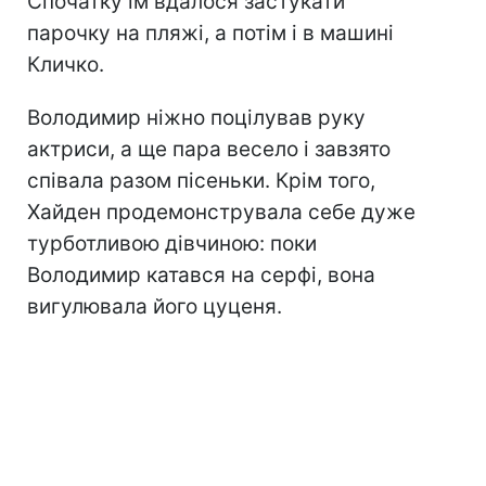
Спочатку їм вдалося застукати
парочку на пляжі, а потім і в машині
Кличко.
Володимир ніжно поцілував руку
актриси, а ще пара весело і завзято
співала разом пісеньки. Крім того,
Хайден продемонструвала себе дуже
турботливою дівчиною: поки
Володимир катався на серфі, вона
вигулювала його цуценя.