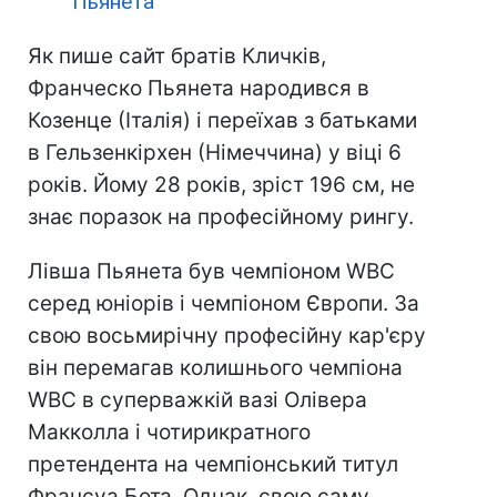
Пьянета
Як пише сайт братів Кличків,
Франческо Пьянета народився в
Козенце (Італія) і переїхав з батьками
в Гельзенкірхен (Німеччина) у віці 6
років. Йому 28 років, зріст 196 см, не
знає поразок на професійному рингу.
Лівша Пьянета був чемпіоном WBC
серед юніорів і чемпіоном Європи. За
свою восьмирічну професійну кар'єру
він перемагав колишнього чемпіона
WBC в суперважкій вазі Олівера
Макколла і чотирикратного
претендента на чемпіонський титул
Франсуа Бота. Однак, свою саму