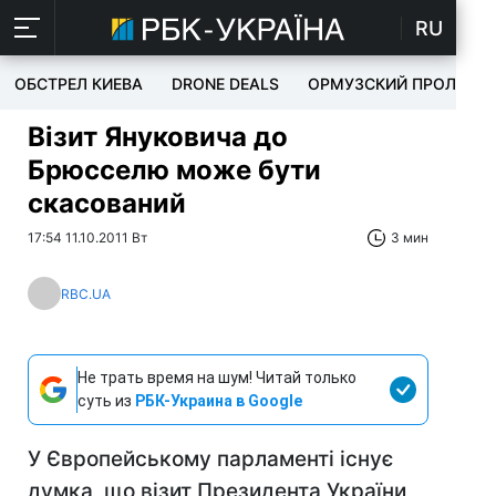
RU
ОБСТРЕЛ КИЕВА
DRONE DEALS
ОРМУЗСКИЙ ПРОЛИВ
Візит Януковича до
Брюсселю може бути
скасований
17:54 11.10.2011 Вт
3 мин
RBC.UA
Не трать время на шум! Читай только
суть из
РБК-Украина в Google
У Європейському парламенті існує
думка, що візит Президента України