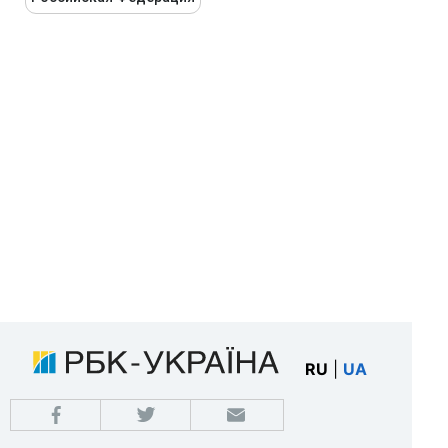
RU
|
UA