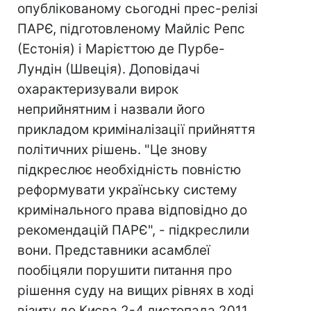
опублікованому сьогодні прес-релізі
ПАРЄ, підготовленому Майліс Репс
(Естонія) і Марієттою де Пурбе-
Лундін (Швеція). Доповідачі
охарактеризували вирок
неприйнятним і назвали його
прикладом криміналізації прийняття
політичних рішень. "Це знову
підкреслює необхідність повністю
реформувати українську систему
кримінального права відповідно до
рекомендацій ПАРЄ", - підкреслили
вони. Представники асамблеї
пообіцяли порушити питання про
рішення суду на вищих рівнях в ході
візиту до Києва 2-4 листопада 2011