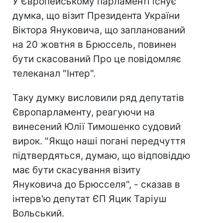
У Європейському парламенті існує
думка, що візит Президента України
Віктора Януковича, що запланований
на 20 жовтня в Брюссель, повинен
бути скасований Про це повідомляє
телеканал "Інтер".
Таку думку висловили ряд депутатів
Європарламенту, реагуючи на
винесений Юлії Тимошенко судовий
вирок. "Якщо наші погані передчуття
підтвердяться, думаю, що відповіддю
має бути скасування візиту
Януковича до Брюсселя", - сказав в
інтерв'ю депутат ЄП Яцик Таріуш
Вольський.