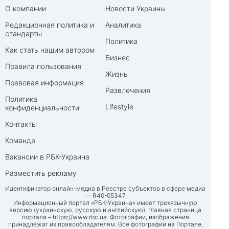
О компании
Новости Украины
Редакционная политика и
Аналитика
стандарты
Политика
Как стать нашим автором
Бизнес
Правила пользования
Жизнь
Правовая информация
Развлечения
Политика
Lifestyle
конфиденциальности
Контакты
Команда
Вакансии в РБК-Украина
Разместить рекламу
Идентификатор онлайн-медиа в Реестре субъектов в сфере медиа
— R40-05347
Информационный портал «РБК-Украина» имеет трехязычную
версию (украинскую, русскую и английскую), главная страница
портала –
https://www.rbc.ua
. Фотографии, изображения
принадлежат их правообладателям. Все фотографии на Портале,