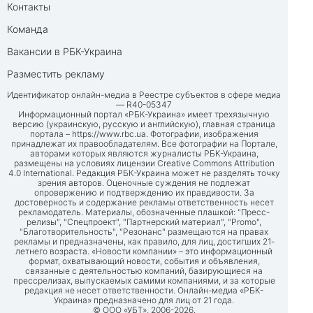
Контакты
Команда
Вакансии в РБК-Украина
Разместить рекламу
Идентификатор онлайн-медиа в Реестре субъектов в сфере медиа
— R40-05347
Информационный портал «РБК-Украина» имеет трехязычную
версию (украинскую, русскую и английскую), главная страница
портала –
https://www.rbc.ua
. Фотографии, изображения
принадлежат их правообладателям. Все фотографии на Портале,
авторами которых являются журналисты РБК-Украина,
размещены на условиях лицензии Creative Commons Attribution
4.0 International. Редакция РБК-Украина может не разделять точку
зрения авторов. Оценочные суждения не подлежат
опровержению и подтверждению их правдивости. За
достоверность и содержание рекламы ответственность несет
рекламодатель. Материалы, обозначенные плашкой: "Пресс-
релизы", "Спецпроект", "Партнерский материал", "Promo",
"Благотворительность", "Резонанс" размещаются на правах
рекламы и предназначены, как правило, для лиц, достигших 21-
летнего возраста. «Новости компании» – это информационный
формат, охватывающий новости, события и объявления,
связанные с деятельностью компаний, базирующиеся на
прессрелизах, выпускаемых самими компаниями, и за которые
редакция не несет ответственности. Онлайн-медиа «РБК-
Украина» предназначено для лиц от 21 года.
© ООО «УБТ», 2006-2026.