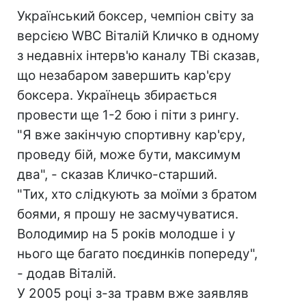
Український боксер, чемпіон світу за
версією WBC Віталій Кличко в одному
з недавніх інтерв'ю каналу ТВі сказав,
що незабаром завершить кар'єру
боксера. Українець збирається
провести ще 1-2 бою і піти з рингу.
"Я вже закінчую спортивну кар'єру,
проведу бій, може бути, максимум
два", - сказав Кличко-старший.
"Тих, хто слідкують за моїми з братом
боями, я прошу не засмучуватися.
Володимир на 5 років молодше і у
нього ще багато поєдинків попереду",
- додав Віталій.
У 2005 році з-за травм вже заявляв