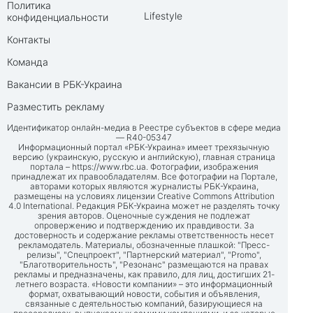
Политика
Lifestyle
конфиденциальности
Контакты
Команда
Вакансии в РБК-Украина
Разместить рекламу
Идентификатор онлайн-медиа в Реестре субъектов в сфере медиа
— R40-05347
Информационный портал «РБК-Украина» имеет трехязычную
версию (украинскую, русскую и английскую), главная страница
портала –
https://www.rbc.ua
. Фотографии, изображения
принадлежат их правообладателям. Все фотографии на Портале,
авторами которых являются журналисты РБК-Украина,
размещены на условиях лицензии Creative Commons Attribution
4.0 International. Редакция РБК-Украина может не разделять точку
зрения авторов. Оценочные суждения не подлежат
опровержению и подтверждению их правдивости. За
достоверность и содержание рекламы ответственность несет
рекламодатель. Материалы, обозначенные плашкой: "Пресс-
релизы", "Спецпроект", "Партнерский материал", "Promo",
"Благотворительность", "Резонанс" размещаются на правах
рекламы и предназначены, как правило, для лиц, достигших 21-
летнего возраста. «Новости компании» – это информационный
формат, охватывающий новости, события и объявления,
связанные с деятельностью компаний, базирующиеся на