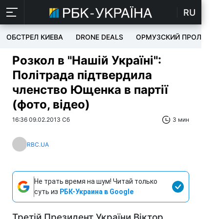
RU
ОБСТРЕЛ КИЕВА
DRONE DEALS
ОРМУЗСКИЙ ПРОЛИВ
Розкол в "Нашій Україні":
Політрада підтвердила
членство Ющенка в партії
(фото, відео)
16:36 09.02.2013 Сб
3 мин
RBC.UA
Не трать время на шум! Читай только
суть из
РБК-Украина в Google
Третій Президент України Віктор