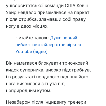
університетської команди США Кевін
Уейр невдало приземлився на паркет
після стрибка, зламавши собі праву
ногу в двох місцях.
Читайте також:
Дуже повний
рибак-фристайлер став зіркою
Youtube (відео)
Він намагався блокувати триочковий
кидок суперника, високо підстрибнув,
і в результаті невдалого падіння його
нога виявилася зігнута під
неприродним кутом.
Незабаром після інциденту тренери