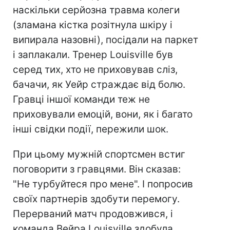
наскільки серйозна травма колеги
(зламана кістка розітнула шкіру і
випирала назовні), посідали на паркет
і заплакали. Тренер Louisville був
серед тих, хто не приховував сліз,
бачачи, як Уейр страждає від болю.
Гравці іншої команди теж не
приховували емоцій, вони, як і багато
інші свідки події, пережили шок.
При цьому мужній спортсмен встиг
поговорити з гравцями. Він сказав:
"Не турбуйтеся про мене". І попросив
своїх партнерів здобути перемогу.
Перерваний матч продовжився, і
команда Вейра Louisville здобула