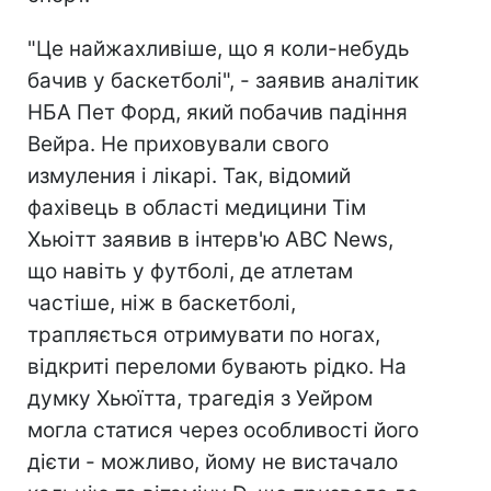
"Це найжахливіше, що я коли-небудь
бачив у баскетболі", - заявив аналітик
НБА Пет Форд, який побачив падіння
Вейра. Не приховували свого
измуления і лікарі. Так, відомий
фахівець в області медицини Тім
Хьюітт заявив в інтерв'ю ABC News,
що навіть у футболі, де атлетам
частіше, ніж в баскетболі,
трапляється отримувати по ногах,
відкриті переломи бувають рідко. На
думку Хьюїтта, трагедія з Уейром
могла статися через особливості його
дієти - можливо, йому не вистачало