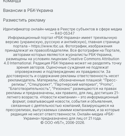
Команда
Вакансии в РБК-Украина
Разместить рекламу
Идентификатор онлайн-медиа в Реестре субъектов в сфере медиа
— R40-05347
Информационный портал «РБК-Украина» имеет трехязычную
версию (украинскую, русскую и английскую), главная страница
портала –
https://www.rbc.ua
. Фотографии, изображения
принадлежат их правообладателям. Все фотографии на Портале,
авторами которых являются журналисты РБК-Украина,
размещены на условиях лицензии Creative Commons Attribution
4.0 International. Редакция РБК-Украина может не разделять точку
зрения авторов. Оценочные суждения не подлежат
опровержению и подтверждению их правдивости. За
достоверность и содержание рекламы ответственность несет
рекламодатель. Материалы, обозначенные плашкой: "Пресс-
релизы", "Спецпроект", "Партнерский материал", "Promo",
"Благотворительность", "Резонанс" размещаются на правах
рекламы и предназначены, как правило, для лиц, достигших 21-
летнего возраста. «Новости компании» – это информационный
формат, охватывающий новости, события и объявления,
связанные с деятельностью компаний, базирующиеся на
прессрелизах, выпускаемых самими компаниями, и за которые
редакция не несет ответственности. Онлайн-медиа «РБК-
Украина» предназначено для лиц от 21 года.
© ООО «УБТ», 2006-2026.