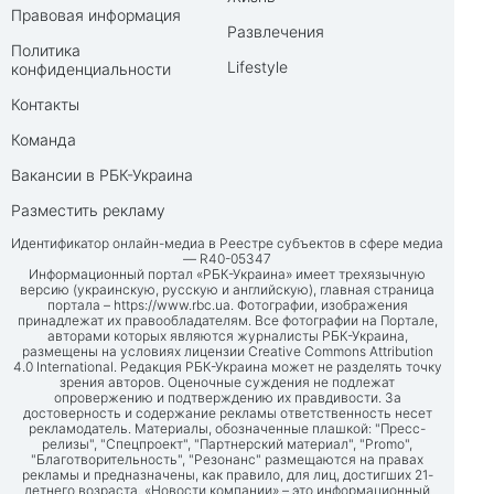
Правовая информация
Развлечения
Политика
Lifestyle
конфиденциальности
Контакты
Команда
Вакансии в РБК-Украина
Разместить рекламу
Идентификатор онлайн-медиа в Реестре субъектов в сфере медиа
— R40-05347
Информационный портал «РБК-Украина» имеет трехязычную
версию (украинскую, русскую и английскую), главная страница
портала –
https://www.rbc.ua
. Фотографии, изображения
принадлежат их правообладателям. Все фотографии на Портале,
авторами которых являются журналисты РБК-Украина,
размещены на условиях лицензии Creative Commons Attribution
4.0 International. Редакция РБК-Украина может не разделять точку
зрения авторов. Оценочные суждения не подлежат
опровержению и подтверждению их правдивости. За
достоверность и содержание рекламы ответственность несет
рекламодатель. Материалы, обозначенные плашкой: "Пресс-
релизы", "Спецпроект", "Партнерский материал", "Promo",
"Благотворительность", "Резонанс" размещаются на правах
рекламы и предназначены, как правило, для лиц, достигших 21-
летнего возраста. «Новости компании» – это информационный