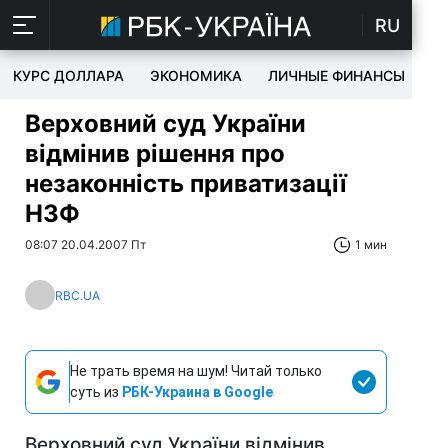
RU
КУРС ДОЛЛАРА
ЭКОНОМИКА
ЛИЧНЫЕ ФИНАНСЫ
T
Верховний суд України
відмінив рішення про
незаконність приватизації
НЗФ
08:07 20.04.2007 Пт
1 мин
RBC.UA
Не трать время на шум! Читай только
суть из
РБК-Украина в Google
Верховний суд України відмінив