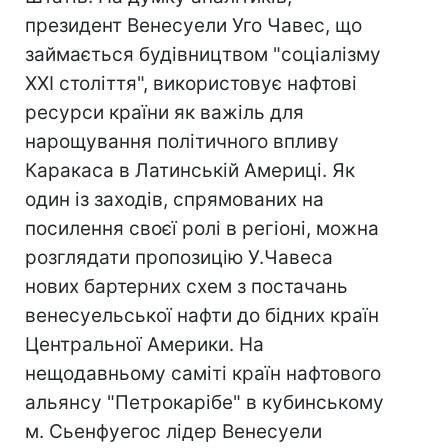
президент Венесуели Уго Чавес, що
займається будівництвом "соціалізму
XXI століття", використовує нафтові
ресурси країни як важіль для
нарощування політичного впливу
Каракаса в Латинській Америці. Як
один із заходів, спрямованих на
посилення своєї ролі в регіоні, можна
розглядати пропозицію У.Чавеса
нових бартерних схем з постачань
венесуельської нафти до бідних країн
Центральної Америки. На
нещодавньому саміті країн нафтового
альянсу "Петрокарібе" в кубинському
м. Сьенфуегос лідер Венесуели