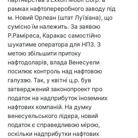
рамках нафтопереробного заводу під
м. Новий Орлеан (штат Луїзіана), що
сумісно їм належить. За заявою
Р.Раміреса, Каракас самостійно
шукатиме оператора для НПЗ. З
метою збільшити притоку
нафтодоларів, влада Венесуели
посилює контроль над нафтовою
галуззю. Так, у квітні ц.р. був
затверджений законопроект про
податок на надприбуток іноземних
нафтових компаній. На думку
венесуельського лідера, новий
податок є справедливою мірою,
оскільки надприбутки нафтових