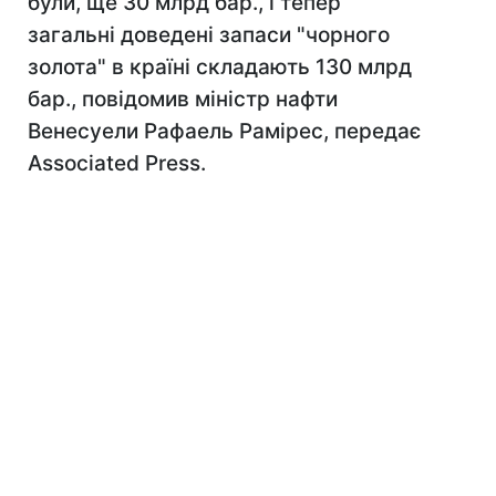
були, ще 30 млрд бар., і тепер
загальні доведені запаси "чорного
золота" в країні складають 130 млрд
бар., повідомив міністр нафти
Венесуели Рафаель Рамірес, передає
Associated Press.