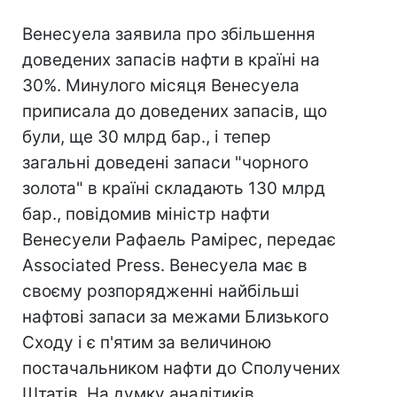
Венесуела заявила про збільшення
доведених запасів нафти в країні на
30%. Минулого місяця Венесуела
приписала до доведених запасів, що
були, ще 30 млрд бар., і тепер
загальні доведені запаси "чорного
золота" в країні складають 130 млрд
бар., повідомив міністр нафти
Венесуели Рафаель Рамірес, передає
Associated Press. Венесуела має в
своєму розпорядженні найбільші
нафтові запаси за межами Близького
Сходу і є п'ятим за величиною
постачальником нафти до Сполучених
Штатів. На думку аналітиків,