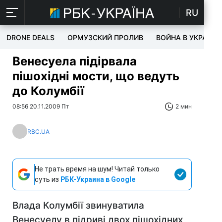
RU
DRONE DEALS
ОРМУЗСКИЙ ПРОЛИВ
ВОЙНА В УКРАИНЕ
Венесуела підірвала
пішохідні мости, що ведуть
до Колумбії
08:56 20.11.2009 Пт
2 мин
RBC.UA
Не трать время на шум! Читай только
суть из
РБК-Украина в Google
Влада Колумбії звинуватила
Венесуелу в підриві двох пішохідних