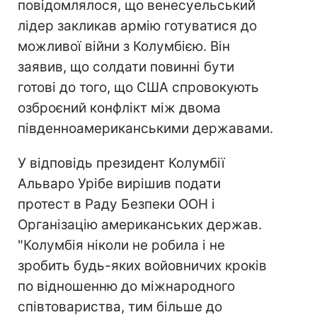
повідомлялося, що венесуельський
лідер закликав армію готуватися до
можливої війни з Колумбією. Він
заявив, що солдати повинні бути
готові до того, що США спровокують
озброєний конфлікт між двома
південноамериканськими державами.
У відповідь президент Колумбії
Альваро Урібе вирішив подати
протест в Раду Безпеки ООН і
Організацію американських держав.
"Колумбія ніколи не робила і не
зробить будь-яких войовничих кроків
по відношенню до міжнародного
співтовариства, тим більше до